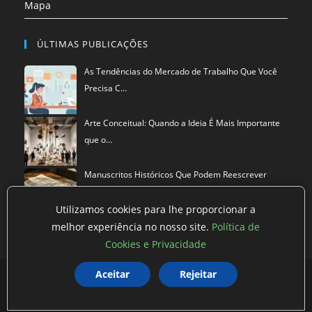
Mapa
ÚLTIMAS PUBLICAÇÕES
As Tendências do Mercado de Trabalho Que Você
Precisa C…
Arte Conceitual: Quando a Ideia É Mais Importante
que o…
Manuscritos Históricos Que Podem Reescrever
Tudo Que Sa…
Utilizamos cookies para lhe proporcionar a
melhor experiência no nosso site.
Política de
Cookies e Privacidade
Política de privacidade
Termos de Uso
Exclusão de Dados
Aceitar
Rejeitar
©
Mestre dos Blogs
2026