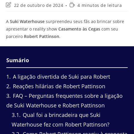
Última
Tempo
22 de outubro de 2024
4 minutos de leitura
modificação
de
do
leitura:
A
Suki Waterhouse
surpreendeu seus fãs ao brincar sobre
post:
apresentar o reality show
Casamento às Cegas
com seu
parceiro
Robert Pattinson
.
Sumário
1
A ligação divertida de Suki para Robert
2
Reações hilárias de Robert Pattinson
3
FAQ – Perguntas frequentes sobre a ligação
de Suki Waterhouse e Robert Pattinson
3.1
Qual foi a brincadeira que Suki
Waterhouse fez com Robert Pattinson?