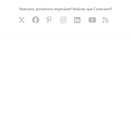
Ir
Noticiare, Jornalismo Impecável! Notícias que Conectam!!
para
o
conteúdo