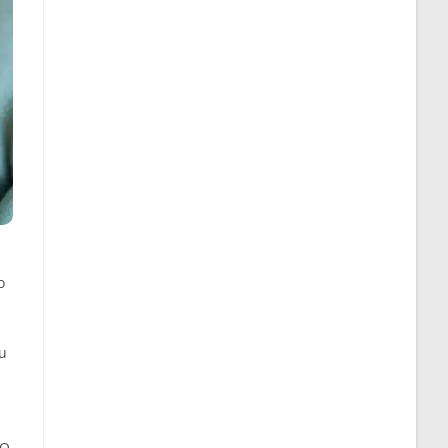
o
ou
 O