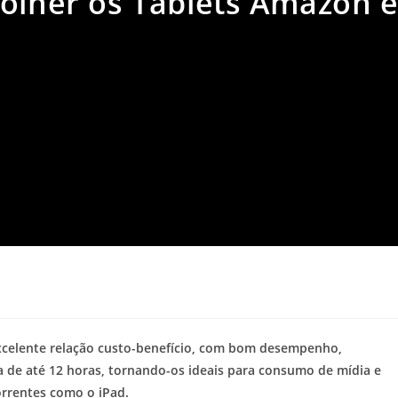
colher os Tablets Amazon 
xcelente relação custo-benefício, com bom desempenho,
a de até 12 horas, tornando-os ideais para consumo de mídia e
orrentes como o iPad.