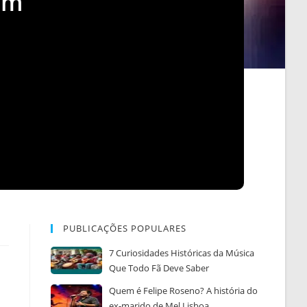
em
PUBLICAÇÕES POPULARES
7 Curiosidades Históricas da Música
Que Todo Fã Deve Saber
Quem é Felipe Roseno? A história do
ex-marido de Mel Lisboa