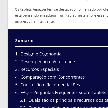
Os
tablets Amazon
têm se destacado no mercado por ofe
está pensando em adquirir um tablet neste ano, é essenc
uma escolha inteligente.
Sumário
1
Design e Ergonomia
2
Desempenho e Velocidade
3
Recursos Especiais
4
Comparação com Concorrentes
5
Conclusão e Recomendações
6
FAQ – Perguntas Frequentes sobre Tablet
6.1
Quais são os principais recursos dos 
6.2
Como os tablets Amazon se comparam