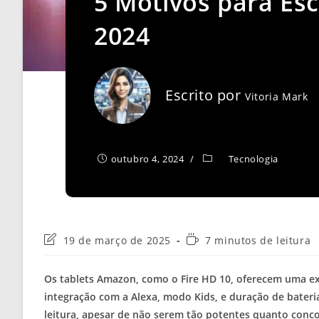
5 Motivos para Es
2024
Escrito por
Vitoria Mark
outubro 4, 2024
Tecnologia
Última
Tempo
19 de março de 2025
7 minutos de leitura
modificação
de
do
leitura:
Os tablets Amazon, como o Fire HD 10, oferecem uma e
post:
integração com a Alexa, modo Kids, e duração de bateri
leitura, apesar de não serem tão potentes quanto conc