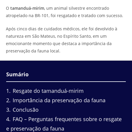
do
leitura:
O
tamanduá-mirim
, um animal silvestre encontrado
post:
atropelado na BR-101, foi resgatado e tratado com sucesso.
Após cinco dias de cuidados médicos, ele foi devolvido à
natureza em São Mateus, no Espírito Santo, em um
emocionante momento que destaca a importância da
preservação da fauna local.
Sumário
1
Resgate do tamanduá-mirim
2
Importância da preservação da fauna
3
Conclusão
4
FAQ – Perguntas frequentes sobre o resgate
e preservação da fauna