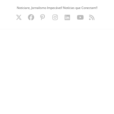
Ir
Noticiare, Jornalismo Impecável! Notícias que Conectam!!
para
o
conteúdo