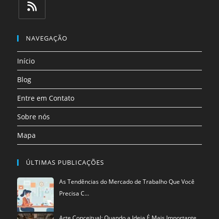
em
em
em
em
em
em
uma
uma
uma
uma
uma
uma
Abre
nova
nova
nova
nova
nova
nova
em
NAVEGAÇÃO
aba
aba
aba
aba
aba
aba
uma
Início
nova
aba
Blog
Entre em Contato
Sobre nós
Mapa
ÚLTIMAS PUBLICAÇÕES
As Tendências do Mercado de Trabalho Que Você
Precisa C…
Arte Conceitual: Quando a Ideia É Mais Importante