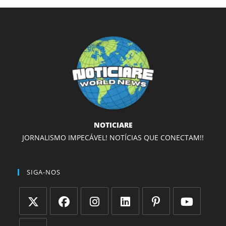
NOTICIARE
JORNALISMO IMPECÁVEL! NOTÍCIAS QUE CONECTAM!!
SIGA-NOS
Abre
Abre
Abre
Abre
Abre
Abre