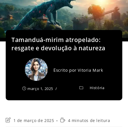
Tamanduá-mirim atropelado:
resgate e devolução à natureza
Escrito por
Vitoria Mark
História
março 1, 2025
Última
Tempo
1 de março de 2025
4 minutos de leitura
modificação
de