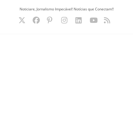
Ir
Noticiare, Jornalismo Impecável! Notícias que Conectam!!
para
o
conteúdo