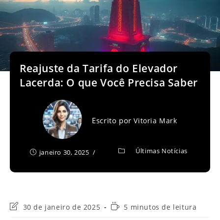
Reajuste da Tarifa do Elevador
Lacerda: O que Você Precisa Saber
Escrito por
Vitoria Mark
Últimas Notícias
janeiro 30, 2025
Última
Tempo
30 de janeiro de 2025
5 minutos de leitura
modificação
de