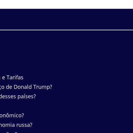
e Tarifas
aço de Donald Trump?
desses países?
conômico?
onomia russa?