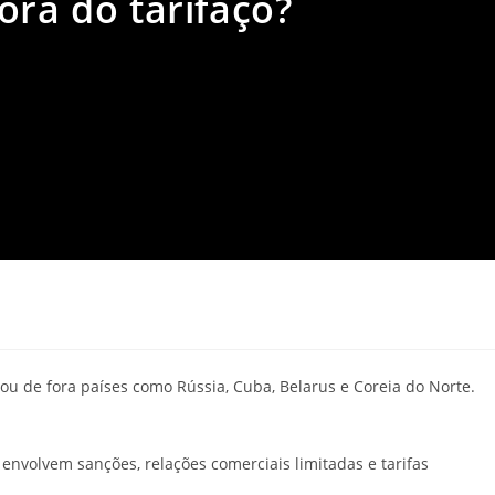
ora do tarifaço?
 de fora países como Rússia, Cuba, Belarus e Coreia do Norte.
envolvem sanções, relações comerciais limitadas e tarifas