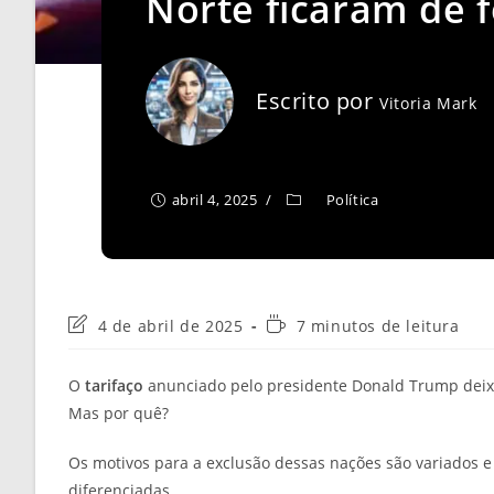
Norte ficaram de f
Escrito por
Vitoria Mark
abril 4, 2025
Política
Última
Tempo
4 de abril de 2025
7 minutos de leitura
modificação
de
do
leitura:
O
tarifaço
anunciado pelo presidente Donald Trump deixou
post:
Mas por quê?
Os motivos para a exclusão dessas nações são variados e 
diferenciadas.