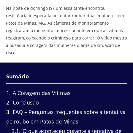
do
leitura:
Na noite de domingo (9), um assaltante encontrou
post:
resistência inesperada ao tentar roubar duas mulheres em
Patos de Minas, MG. As câmeras de monitoramento
registraram o momento impressionante em que as vítimas
reagiram, colocando o criminoso para correr. O vídeo mostra
a ousadia e coragem das mulheres diante da situação de
risco.
Sumário
1
A Coragem das Vítimas
2
Conclusão
3
FAQ – Perguntas frequentes sobre a tentativa
de roubo em Patos de Minas
3.1
O que aconteceu durante a tentativa de