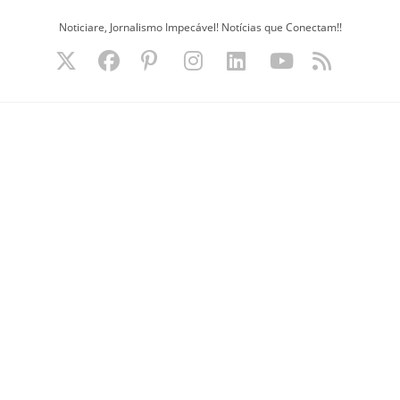
Ir
Noticiare, Jornalismo Impecável! Notícias que Conectam!!
para
o
conteúdo