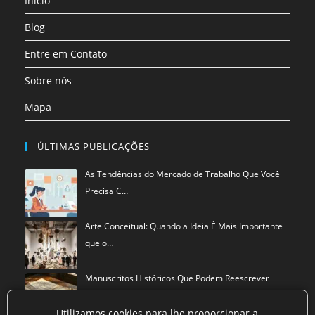
Início
nova
aba
Blog
Entre em Contato
Sobre nós
Mapa
ÚLTIMAS PUBLICAÇÕES
As Tendências do Mercado de Trabalho Que Você
Precisa C…
Arte Conceitual: Quando a Ideia É Mais Importante
que o…
Manuscritos Históricos Que Podem Reescrever
Tudo Que Sa…
Utilizamos cookies para lhe proporcionar a