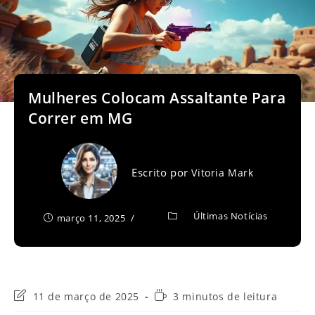
Mulheres Colocam Assaltante Para
Correr em MG
Escrito por
Vitoria Mark
Últimas Notícias
março 11, 2025
Última
Tempo
11 de março de 2025
3 minutos de leitura
modificação
de