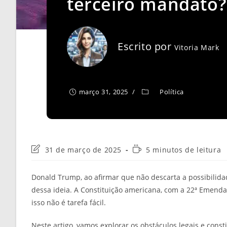
terceiro mandato?
Escrito por
Vitoria Mark
março 31, 2025
Política
Última
Tempo
31 de março de 2025
5 minutos de leitura
modificação
de
do
leitura:
Donald Trump, ao afirmar que não descarta a possibili
post:
dessa ideia. A Constituição americana, com a 22ª Emenda,
isso não é tarefa fácil.
Neste artigo, vamos explorar os obstáculos legais e cons