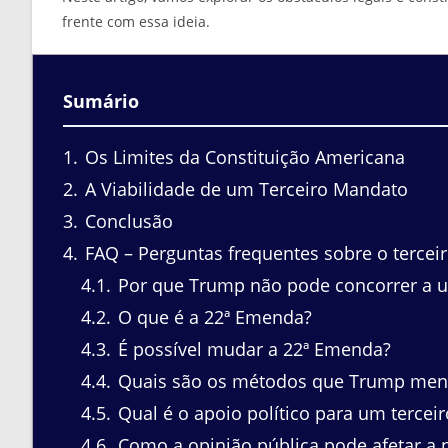
frente com essa ideia.
Sumário
1
Os Limites da Constituição Americana
2
A Viabilidade de um Terceiro Mandato
3
Conclusão
4
FAQ – Perguntas frequentes sobre o terce
4.1
Por que Trump não pode concorrer a u
4.2
O que é a 22ª Emenda?
4.3
É possível mudar a 22ª Emenda?
4.4
Quais são os métodos que Trump menci
4.5
Qual é o apoio político para um terce
4.6
Como a opinião pública pode afetar a 