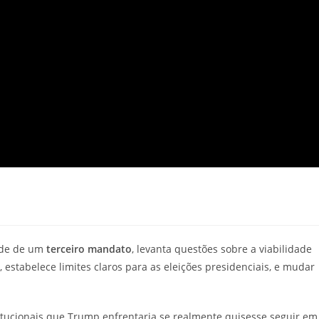
dade de um
terceiro mandato
, levanta questões sobre a viabilidade
 estabelece limites claros para as eleições presidenciais, e mudar
titucionais que Trump enfrentaria se realmente quisesse seguir em