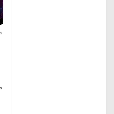
co
em