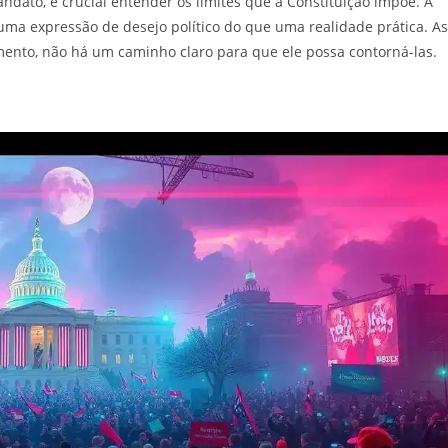
ndato, é crucial entender os limites que a Constituição impõe. A
uma expressão de desejo político do que uma realidade prática. As
momento, não há um caminho claro para que ele possa contorná-las.