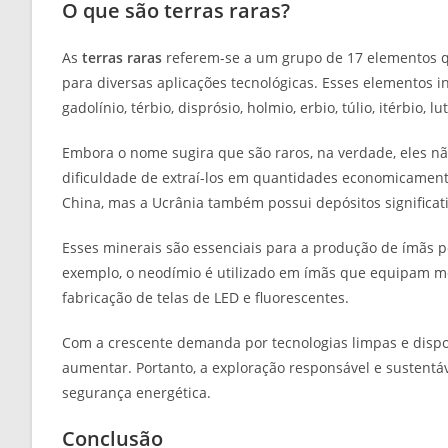
O que são terras raras?
As
terras raras
referem-se a um grupo de 17 elementos 
para diversas aplicações tecnológicas. Esses elementos in
gadolínio, térbio, disprósio, holmio, erbio, túlio, itérbio, lu
Embora o nome sugira que são raros, na verdade, eles não
dificuldade de extraí-los em quantidades economicamente
China, mas a Ucrânia também possui depósitos significati
Esses minerais são essenciais para a produção de ímãs pe
exemplo, o neodímio é utilizado em ímãs que equipam moto
fabricação de telas de LED e fluorescentes.
Com a crescente demanda por tecnologias limpas e disposi
aumentar. Portanto, a exploração responsável e sustentáv
segurança energética.
Conclusão