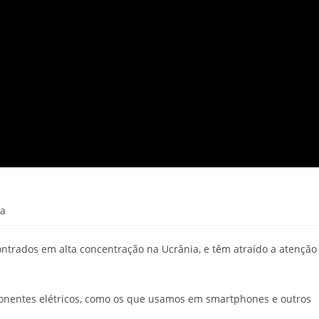
ra
ntrados em alta concentração na Ucrânia, e têm atraído a atenção
ponentes elétricos, como os que usamos em smartphones e outros