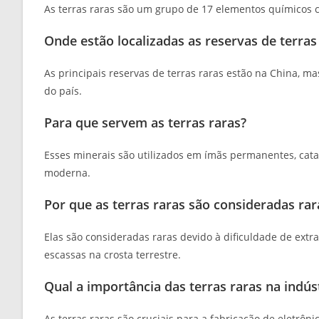
As terras raras são um grupo de 17 elementos químicos c
Onde estão localizadas as reservas de terras
As principais reservas de terras raras estão na China, ma
do país.
Para que servem as terras raras?
Esses minerais são utilizados em ímãs permanentes, catal
moderna.
Por que as terras raras são consideradas rar
Elas são consideradas raras devido à dificuldade de ext
escassas na crosta terrestre.
Qual a importância das terras raras na indús
As terras raras são cruciais para a fabricação de eletrô