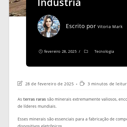
Indústria
Escrito por
Vitoria Mark
fevereiro 28, 2025
Tecnologia
Última
Tempo
28 de fevereiro de 2025
3 minutos de leitu
modificação
de
do
leitura:
As
terras raras
são minerais extremamente valiosos, enco
post:
de líderes mundiais.
Esses minerais são essenciais para a fabricação de com
dispositivos eletrônicos.