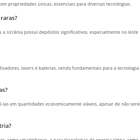
om propriedades únicas, essenciais para diversas tecnologias.
 raras?
s a Ucrânia possui depósitos significativos, especialmente no leste
isadores, lasers e baterias, sendo fundamentais para a tecnologia
as?
raí-las em quantidades economicamente viáveis, apesar de não ser
tria?
nicos, como smartphones, e para tecnologias de energia limpa, como