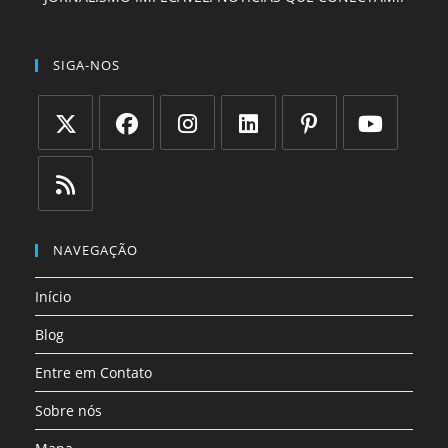
SIGA-NOS
Abre
Abre
Abre
Abre
Abre
Abre
em
em
em
em
em
em
uma
uma
uma
uma
uma
uma
Abre
nova
nova
nova
nova
nova
nova
em
NAVEGAÇÃO
aba
aba
aba
aba
aba
aba
uma
Início
nova
aba
Blog
Entre em Contato
Sobre nós