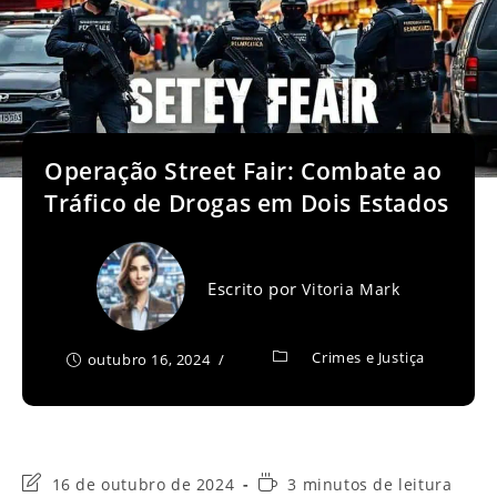
Operação Street Fair: Combate ao
Tráfico de Drogas em Dois Estados
Escrito por
Vitoria Mark
Crimes e Justiça
outubro 16, 2024
Última
Tempo
16 de outubro de 2024
3 minutos de leitura