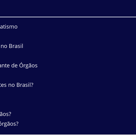
Batismo
no Brasil
ante de Órgãos
es no Brasil?
gãos?
órgãos?