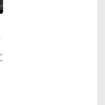
a
de
ão