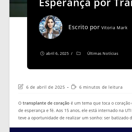
Esperança por Tra
Escrito por
Vitoria Mark
abril 6, 2025
Últimas Notícias
Última
Tempo
6 de abril de 2025
6 minutos de leitura
modificação
de
do
leitura:
O
transplante de coração
é um tema que toca o coração d
post:
de esperança e fé. Aos 15 anos, ele está internado na UT
teve a oportunidade de realizar um sonho: ser batizado 