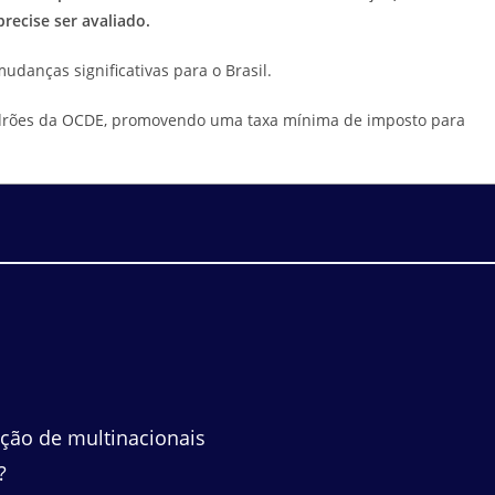
recise ser avaliado.
udanças significativas para o Brasil.
padrões da OCDE, promovendo uma taxa mínima de imposto para
ação de multinacionais
?