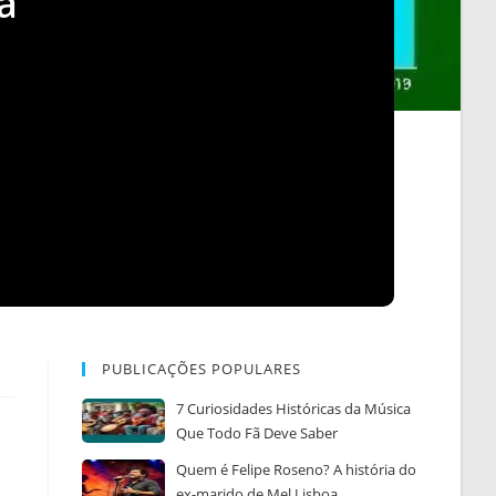
a
PUBLICAÇÕES POPULARES
7 Curiosidades Históricas da Música
Que Todo Fã Deve Saber
,
Quem é Felipe Roseno? A história do
ex-marido de Mel Lisboa