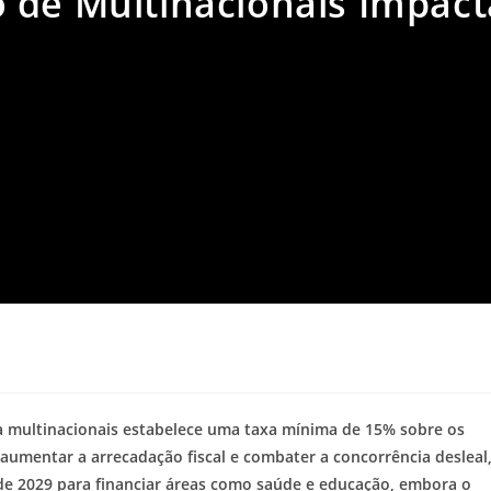
 de Multinacionais Impact
ra multinacionais estabelece uma taxa mínima de 15% sobre os
aumentar a arrecadação fiscal e combater a concorrência desleal
r de 2029 para financiar áreas como saúde e educação, embora o