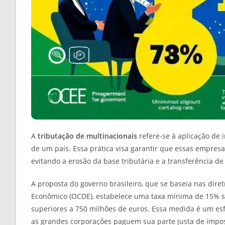
A
tributação de multinacionais
refere-se à aplicação de
de um país. Essa prática visa garantir que essas empres
evitando a erosão da base tributária e a transferência de
A proposta do governo brasileiro, que se baseia nas dir
Econômico (OCDE), estabelece uma taxa mínima de 15% so
superiores a 750 milhões de euros. Essa medida é um esfo
as grandes corporações paguem sua parte justa de impos