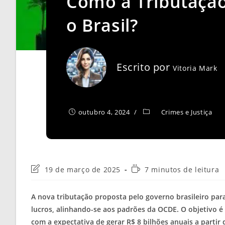
Como a Tributação
o Brasil?
Escrito por
Vitoria Mark
outubro 4, 2024
Crimes e Justiça
Última
Tempo
19 de março de 2025
7 minutos de leitura
modificação
de
do
leitura:
A nova tributação proposta pelo governo brasileiro pa
post:
lucros, alinhando-se aos padrões da OCDE. O objetivo é 
com a expectativa de gerar R$ 8 bilhões anuais a parti