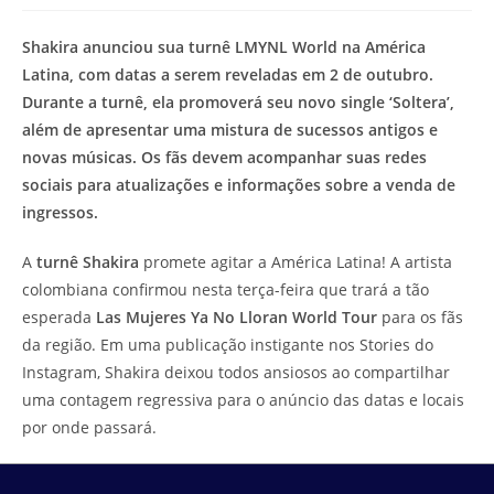
modificação
de
do
leitura:
Shakira anunciou sua turnê LMYNL World na América
post:
Latina, com datas a serem reveladas em 2 de outubro.
Durante a turnê, ela promoverá seu novo single ‘Soltera’,
além de apresentar uma mistura de sucessos antigos e
novas músicas. Os fãs devem acompanhar suas redes
sociais para atualizações e informações sobre a venda de
ingressos.
A
turnê Shakira
promete agitar a América Latina! A artista
colombiana confirmou nesta terça-feira que trará a tão
esperada
Las Mujeres Ya No Lloran World Tour
para os fãs
da região. Em uma publicação instigante nos Stories do
Instagram, Shakira deixou todos ansiosos ao compartilhar
uma contagem regressiva para o anúncio das datas e locais
por onde passará.