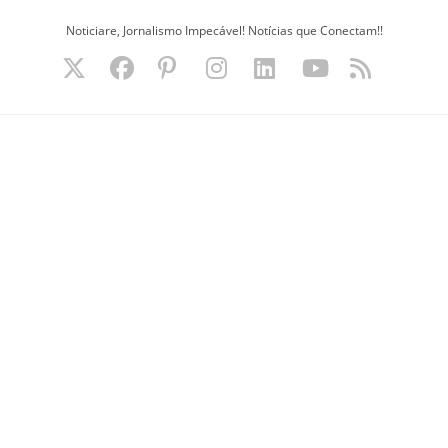
Ir
Noticiare, Jornalismo Impecável! Notícias que Conectam!!
para
o
conteúdo