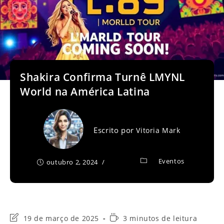
Shakira Confirma Turnê LMYNL
World na América Latina
Escrito por
Vitoria Mark
Eventos
outubro 2, 2024
Última
Tempo
19 de março de 2025
3 minutos de leitura