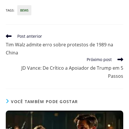
TAGS
:
BEWS
Leia
Post anterior
mais
Tim Walz admite erro sobre protestos de 1989 na
artigos
China
Próximo post
JD Vance: De Crítico a Apoiador de Trump em 5
Passos
VOCÊ TAMBÉM PODE GOSTAR