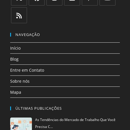
Abre
Abre
Abre
Abre
Abre
Abre
em
em
em
em
em
em
uma
uma
uma
uma
uma
uma
Abre
nova
nova
nova
nova
nova
nova
em
NAVEGAÇÃO
aba
aba
aba
aba
aba
aba
uma
Início
nova
aba
Blog
Entre em Contato
Sobre nós
Mapa
ÚLTIMAS PUBLICAÇÕES
As Tendências do Mercado de Trabalho Que Você
Precisa C…