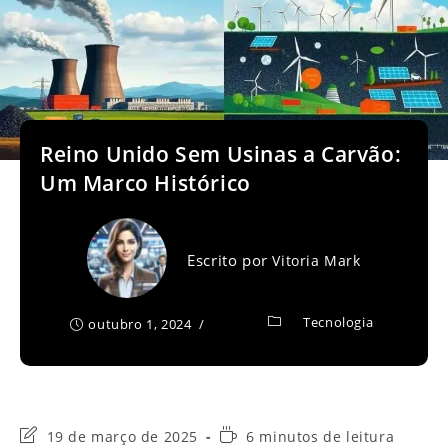
Reino Unido Sem Usinas a Carvão:
Um Marco Histórico
Escrito por
Vitoria Mark
Tecnologia
outubro 1, 2024
Última
Tempo
19 de março de 2025
6 minutos de leitura