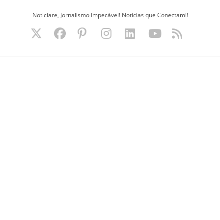
Ir
Noticiare, Jornalismo Impecável! Notícias que Conectam!!
para
o
conteúdo