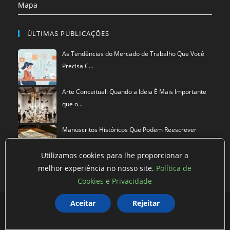
Mapa
ÚLTIMAS PUBLICAÇÕES
As Tendências do Mercado de Trabalho Que Você
Precisa C…
Arte Conceitual: Quando a Ideia É Mais Importante
que o…
Manuscritos Históricos Que Podem Reescrever
Tudo Que Sa…
Utilizamos cookies para lhe proporcionar a
melhor experiência no nosso site.
Política de
Cookies e Privacidade
Política de privacidade
Termos de Uso
Exclusão de Dados
Aceitar
Rejeitar
©
Mestre dos Blogs
2026