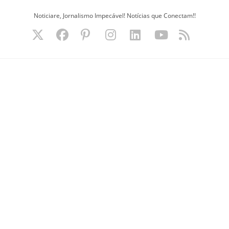
Ir
Noticiare, Jornalismo Impecável! Notícias que Conectam!!
para
o
conteúdo