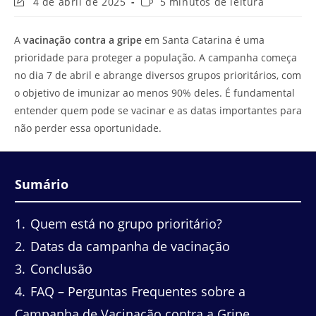
Última
Tempo
4 de abril de 2025
5 minutos de leitura
modificação
de
do
leitura:
A
vacinação contra a gripe
em Santa Catarina é uma
post:
prioridade para proteger a população. A campanha começa
no dia 7 de abril e abrange diversos grupos prioritários, com
o objetivo de imunizar ao menos 90% deles. É fundamental
entender quem pode se vacinar e as datas importantes para
não perder essa oportunidade.
Sumário
1
Quem está no grupo prioritário?
2
Datas da campanha de vacinação
3
Conclusão
4
FAQ – Perguntas Frequentes sobre a
Campanha de Vacinação contra a Gripe