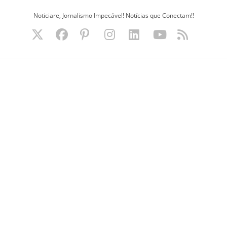
Ir
Noticiare, Jornalismo Impecável! Notícias que Conectam!!
para
o
conteúdo