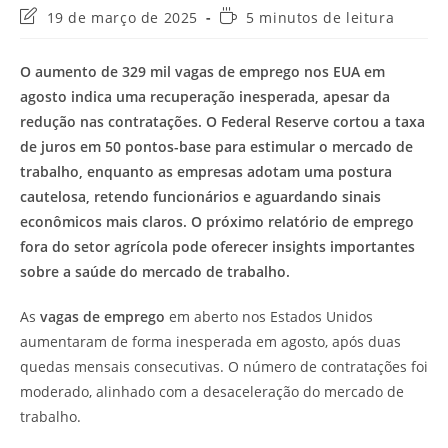
Última
Tempo
19 de março de 2025
5 minutos de leitura
modificação
de
do
leitura:
O aumento de 329 mil vagas de emprego nos EUA em
post:
agosto indica uma recuperação inesperada, apesar da
redução nas contratações. O Federal Reserve cortou a taxa
de juros em 50 pontos-base para estimular o mercado de
trabalho, enquanto as empresas adotam uma postura
cautelosa, retendo funcionários e aguardando sinais
econômicos mais claros. O próximo relatório de emprego
fora do setor agrícola pode oferecer insights importantes
sobre a saúde do mercado de trabalho.
As
vagas de emprego
em aberto nos Estados Unidos
aumentaram de forma inesperada em agosto, após duas
quedas mensais consecutivas. O número de contratações foi
moderado, alinhado com a desaceleração do mercado de
trabalho.