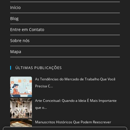
uma
Início
nova
aba
Blog
Entre em Contato
Sobre nós
Mapa
ÚLTIMAS PUBLICAÇÕES
As Tendências do Mercado de Trabalho Que Você
Precisa C…
Arte Conceitual: Quando a Ideia É Mais Importante
que o…
Manuscritos Históricos Que Podem Reescrever
Tudo Que Sa…