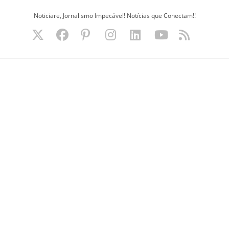
Ir
Noticiare, Jornalismo Impecável! Notícias que Conectam!!
para
o
conteúdo