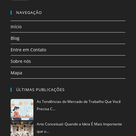
uma
uma
uma
uma
uma
uma
Abre
nova
nova
nova
nova
nova
nova
em
NAVEGAÇÃO
aba
aba
aba
aba
aba
aba
uma
Início
nova
aba
Blog
Entre em Contato
Sobre nós
Mapa
ÚLTIMAS PUBLICAÇÕES
As Tendências do Mercado de Trabalho Que Você
Precisa C…
Arte Conceitual: Quando a Ideia É Mais Importante
que o…