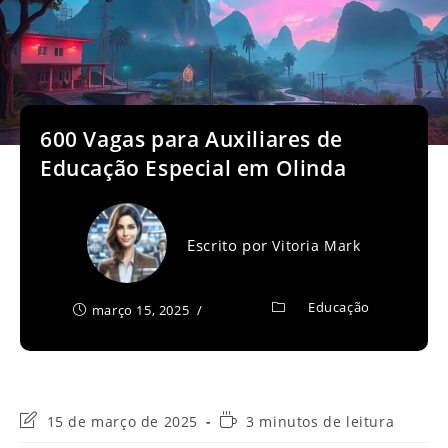
600 Vagas para Auxiliares de
Educação Especial em Olinda
Escrito por
Vitoria Mark
Educação
março 15, 2025
Última
Tempo
15 de março de 2025
3 minutos de leitura
modificação
de