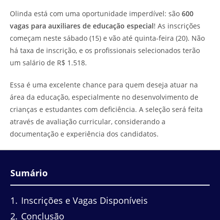
do
leitura:
Olinda está com uma oportunidade imperdível: são
600
post:
vagas para auxiliares de educação especial
! As inscrições
começam neste sábado (15) e vão até quinta-feira (20). Não
há taxa de inscrição, e os profissionais selecionados terão
um salário de R$ 1.518.
Essa é uma excelente chance para quem deseja atuar na
área da educação, especialmente no desenvolvimento de
crianças e estudantes com deficiência. A seleção será feita
através de avaliação curricular, considerando a
documentação e experiência dos candidatos.
Sumário
1
Inscrições e Vagas Disponíveis
2
Conclusão