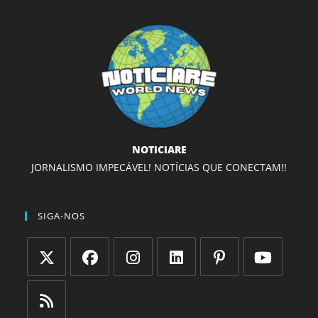
NOTICIARE
JORNALISMO IMPECÁVEL! NOTÍCIAS QUE CONECTAM!!
SIGA-NOS
Abre
Abre
Abre
Abre
Abre
Abre
em
em
em
em
em
em