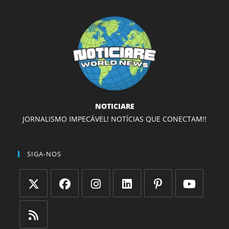
NOTICIARE
JORNALISMO IMPECÁVEL! NOTÍCIAS QUE CONECTAM!!
SIGA-NOS
Abre
Abre
Abre
Abre
Abre
Abre
em
em
em
em
em
em
uma
uma
uma
uma
uma
uma