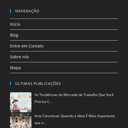
Abre
nova
nova
nova
nova
nova
nova
em
NAVEGAÇÃO
aba
aba
aba
aba
aba
aba
uma
Início
nova
aba
Blog
Entre em Contato
Sobre nós
Mapa
ÚLTIMAS PUBLICAÇÕES
As Tendências do Mercado de Trabalho Que Você
Precisa C…
Arte Conceitual: Quando a Ideia É Mais Importante
que o…