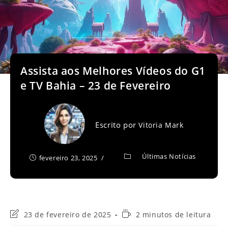
Assista aos Melhores Vídeos do G1
e TV Bahia – 23 de Fevereiro
Escrito por
Vitoria Mark
Últimas Notícias
fevereiro 23, 2025
Última
Tempo
23 de fevereiro de 2025
2 minutos de leitura
modificação
de