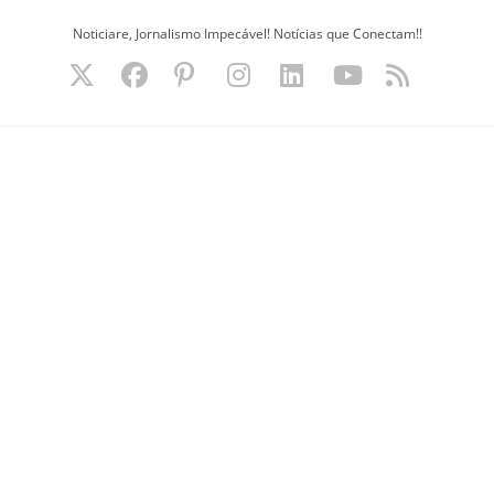
Ir
Noticiare, Jornalismo Impecável! Notícias que Conectam!!
para
o
conteúdo