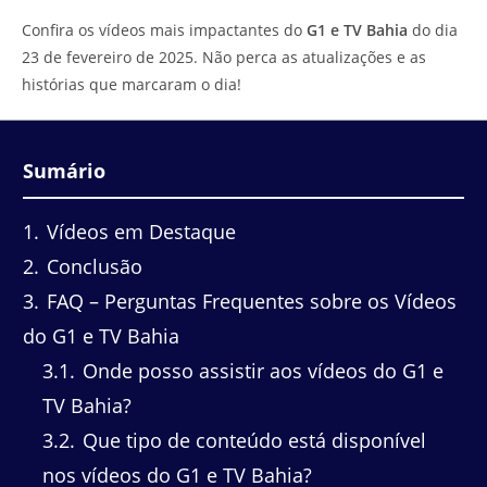
do
leitura:
Confira os vídeos mais impactantes do
G1 e TV Bahia
do dia
post:
23 de fevereiro de 2025. Não perca as atualizações e as
histórias que marcaram o dia!
Sumário
1
Vídeos em Destaque
2
Conclusão
3
FAQ – Perguntas Frequentes sobre os Vídeos
do G1 e TV Bahia
3.1
Onde posso assistir aos vídeos do G1 e
TV Bahia?
3.2
Que tipo de conteúdo está disponível
nos vídeos do G1 e TV Bahia?