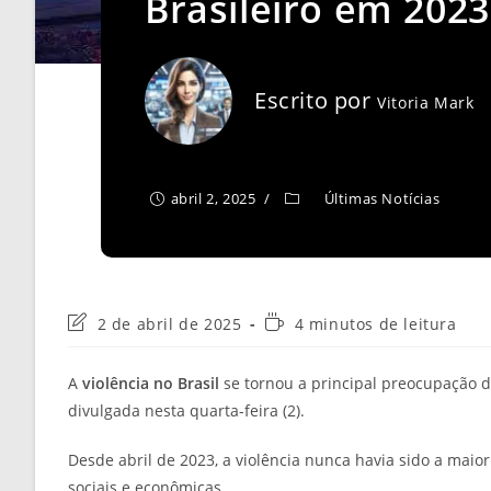
Brasileiro em 2023
Escrito por
Vitoria Mark
abril 2, 2025
Últimas Notícias
Última
Tempo
2 de abril de 2025
4 minutos de leitura
modificação
de
do
leitura:
A
violência no Brasil
se tornou a principal preocupação 
post:
divulgada nesta quarta-feira (2).
Desde abril de 2023, a violência nunca havia sido a mai
sociais e econômicas.