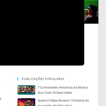
PUBLICAÇÕES POPULARES
7 Curiosidades Históricas da Música
Que Todo Fã Deve Saber
m
Quem é Felipe Roseno? A história do
ex-marido de Mel Lisboa