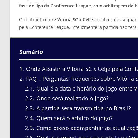
fase de liga da Conference League, com arbitragem do b
O confronto entre
Vitória SC x Celje
acontece nesta quarta
pela Conference League. Infelizmente, a partida não terá 
Sumário
1
Onde Assistir a Vitória SC x Celje pela Con
2
FAQ – Perguntas Frequentes sobre Vitória S
2.1
Qual é a data e horário do jogo entre Vi
2.2
Onde será realizado o jogo?
2.3
A partida será transmitida no Brasil?
2.4
Quem será o árbitro do jogo?
2.5
Como posso acompanhar as atualizaçõ
2.6
Qual é a importância da partida na Co