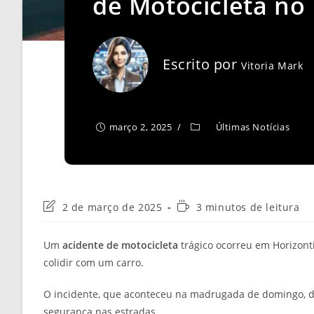
de Motocicleta no
Escrito por
Vitoria Mark
março 2, 2025
Últimas Notícias
Última
Tempo
2 de março de 2025
3 minutos de leitura
modificação
de
do
leitura:
Um
acidente de motocicleta
trágico ocorreu em Horizont
post:
colidir com um carro.
O incidente, que aconteceu na madrugada de domingo, 
segurança nas estradas.