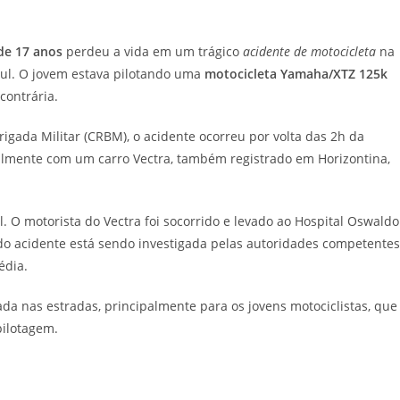
de 17 anos
perdeu a vida em um trágico
acidente de motocicleta
na
Sul. O jovem estava pilotando uma
motocicleta Yamaha/XTZ 125k
contrária.
gada Militar (CRBM), o acidente ocorreu por volta das 2h da
talmente com um carro Vectra, também registrado em Horizontina,
al. O motorista do Vectra foi socorrido e levado ao Hospital Oswaldo
do acidente está sendo investigada pelas autoridades competentes
édia.
da nas estradas, principalmente para os jovens motociclistas, que
pilotagem.