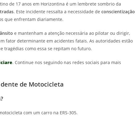
ntino de 17 anos em Horizontina é um lembrete sombrio da
stradas
. Este incidente ressalta a necessidade de
conscientização
scos que enfrentam diariamente.
rânsito
e mantenham a atenção necessária ao pilotar ou dirigir,
m fator determinante em acidentes fatais. As autoridades estão
ue tragédias como essa se repitam no futuro.
iciare
. Continue nos seguindo nas redes sociais para mais
idente de Motocicleta
a?
motocicleta com um carro na ERS-305.