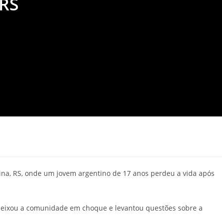
 RS
ina, RS, onde um jovem argentino de 17 anos perdeu a vida após
deixou a comunidade em choque e levantou questões sobre a