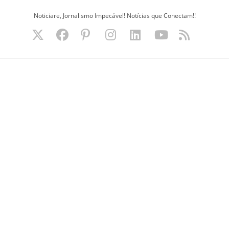
Ir
Noticiare, Jornalismo Impecável! Notícias que Conectam!!
para
o
conteúdo