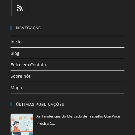
Abre
Abre
Abre
Abre
Abre
Abre
em
em
em
em
em
em
uma
uma
uma
uma
uma
uma
Abre
nova
nova
nova
nova
nova
nova
em
NAVEGAÇÃO
aba
aba
aba
aba
aba
aba
uma
Início
nova
aba
Blog
Entre em Contato
Sobre nós
Mapa
ÚLTIMAS PUBLICAÇÕES
As Tendências do Mercado de Trabalho Que Você
Precisa C…