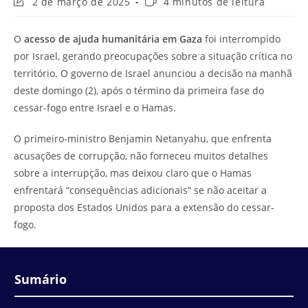
Última
Tempo
2 de março de 2025
4 minutos de leitura
modificação
de
do
leitura:
O
acesso de ajuda humanitária em Gaza
foi interrompido
post:
por Israel, gerando preocupações sobre a situação crítica no
território. O governo de Israel anunciou a decisão na manhã
deste domingo (2), após o término da primeira fase do
cessar-fogo entre Israel e o Hamas.
O primeiro-ministro Benjamin Netanyahu, que enfrenta
acusações de corrupção, não forneceu muitos detalhes
sobre a interrupção, mas deixou claro que o Hamas
enfrentará “consequências adicionais” se não aceitar a
proposta dos Estados Unidos para a extensão do cessar-
fogo.
Sumário