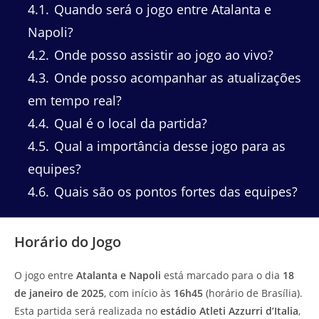
4.1
Quando será o jogo entre Atalanta e
Napoli?
4.2
Onde posso assistir ao jogo ao vivo?
4.3
Onde posso acompanhar as atualizações
em tempo real?
4.4
Qual é o local da partida?
4.5
Qual a importância desse jogo para as
equipes?
4.6
Quais são os pontos fortes das equipes?
Horário do Jogo
O jogo entre
Atalanta e Napoli
está marcado para o dia
18
de janeiro de 2025
, com início às
16h45
(horário de Brasília).
Esta partida será realizada no
estádio Atleti Azzurri d’Italia
,