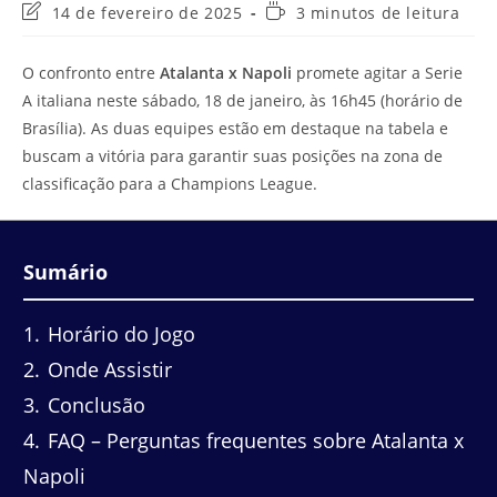
Última
Tempo
14 de fevereiro de 2025
3 minutos de leitura
modificação
de
do
leitura:
O confronto entre
Atalanta x Napoli
promete agitar a Serie
post:
A italiana neste sábado, 18 de janeiro, às 16h45 (horário de
Brasília). As duas equipes estão em destaque na tabela e
buscam a vitória para garantir suas posições na zona de
classificação para a Champions League.
Sumário
1
Horário do Jogo
2
Onde Assistir
3
Conclusão
4
FAQ – Perguntas frequentes sobre Atalanta x
Napoli