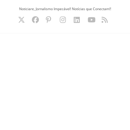
Ir
Noticiare, Jornalismo Impecável! Notícias que Conectam!!
para
o
conteúdo