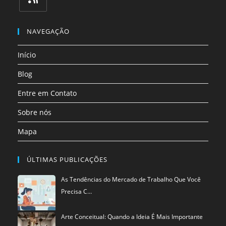
uma
uma
uma
uma
uma
uma
Abre
nova
nova
nova
nova
nova
nova
em
NAVEGAÇÃO
aba
aba
aba
aba
aba
aba
uma
Início
nova
aba
Blog
Entre em Contato
Sobre nós
Mapa
ÚLTIMAS PUBLICAÇÕES
As Tendências do Mercado de Trabalho Que Você
Precisa C…
Arte Conceitual: Quando a Ideia É Mais Importante