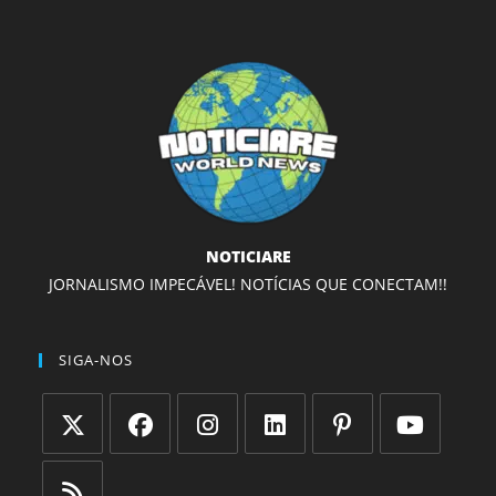
NOTICIARE
JORNALISMO IMPECÁVEL! NOTÍCIAS QUE CONECTAM!!
SIGA-NOS
Abre
Abre
Abre
Abre
Abre
Abre
em
em
em
em
em
em