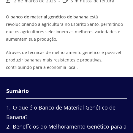
Última
Tempo
2 de março de 2025
5 minutos de leitura
modificação
de
do
leitura:
O
banco de material genético de banana
está
post:
revolucionando a agricultura no Espírito Santo, permitindo
que os agricultores selecionem as melhores variedades e
aumentem sua produção.
Através de técnicas de melhoramento genético, é possível
produzir bananas mais resistentes e produtivas,
contribuindo para a economia local.
Sumário
1
O que é o Banco de Material Genético de
Banana?
2
Benefícios do Melhoramento Genético para a