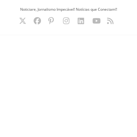
Ir
Noticiare, Jornalismo Impecável! Notícias que Conectam!!
para
o
conteúdo