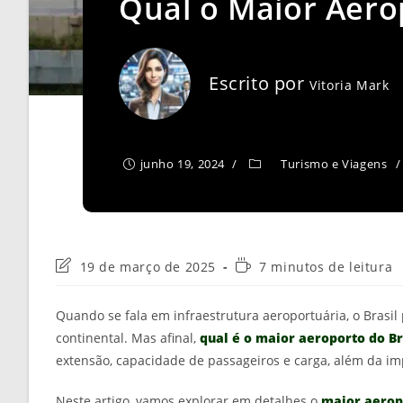
Qual o Maior Aerop
Escrito por
Vitoria Mark
junho 19, 2024
Turismo e Viagens
/
Última
Tempo
19 de março de 2025
7 minutos de leitura
modificação
de
do
leitura:
Quando se fala em infraestrutura aeroportuária, o Brasil
post:
continental. Mas afinal,
qual é o maior aeroporto do Br
extensão, capacidade de passageiros e carga, além da imp
Neste artigo, vamos explorar em detalhes o
maior aerop