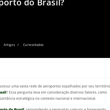
orto do Brasil?
Artigos
/
Curiosidades
 possui uma vasta rede de aeroportos espalhados por seu território
asil
? Essa pergunta leva em consideração diversos fatores, como
ortância estratégica no contexto nacional e internacional.
orto do Brasil
, respondendo a perguntas comuns e fornecendo