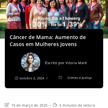
Câncer de Mama: Aumento de
Casos em Mulheres Jovens
Escrito por
Vitoria Mark
Crimes e Justiça
outubro 2, 2024
Última
Tempo
19 de março de 2025
5 minutos de leitura