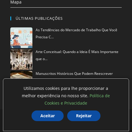
Mapa
ÚLTIMAS PUBLICAÇÕES
As Tendências do Mercado de Trabalho Que Você
Precisa C…
Arte Conceitual: Quando a Ideia É Mais Importante
que o…
Manuscritos Históricos Que Podem Reescrever
Tudo Que Sa…
Utilizamos cookies para lhe proporcionar a
melhor experiência no nosso site.
Política de
Cookies e Privacidade
Política de privacidade
Termos de Uso
Exclusão de Dados
Aceitar
Rejeitar
©
Mestre dos Blogs
2026