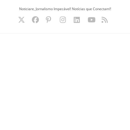
Ir
Noticiare, Jornalismo Impecável! Notícias que Conectam!!
para
o
conteúdo