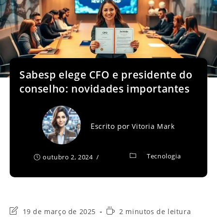
Sabesp elege CFO e presidente do
conselho: novidades importantes
Escrito por
Vitoria Mark
Tecnologia
outubro 2, 2024
Última
Tempo
19 de março de 2025
2 minutos de leitura