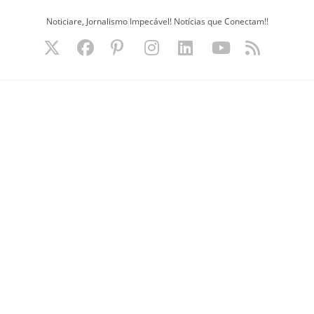
Ir
Noticiare, Jornalismo Impecável! Notícias que Conectam!!
para
o
conteúdo