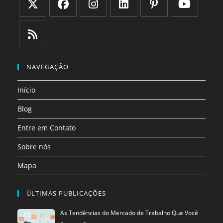
Abre
Abre
Abre
Abre
Abre
Abre
em
em
em
em
em
em
uma
uma
uma
uma
uma
uma
Abre
nova
nova
nova
nova
nova
nova
em
NAVEGAÇÃO
aba
aba
aba
aba
aba
aba
uma
Início
nova
aba
Blog
Entre em Contato
Sobre nós
Mapa
ÚLTIMAS PUBLICAÇÕES
As Tendências do Mercado de Trabalho Que Você