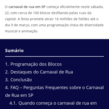
do
leitura:
O
carnaval de rua em SP
começa oficialmente neste sábado,
post:
22, com cerca de 100 blocos desfilando pelas ruas da
capital. A festa promete atrair 16 milhões de foliões até o
dia 9 de março, com uma programação cheia de diversidade
musical e animação.
Sumário
1
Programação dos Blocos
2
Destaques do Carnaval de Rua
3
Conclusão
4
FAQ – Perguntas Frequentes sobre o Carnaval
de Rua em SP
4.1
Quando começa o carnaval de rua em