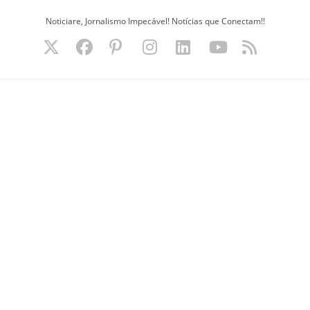
Ir
Noticiare, Jornalismo Impecável! Notícias que Conectam!!
para
o
conteúdo