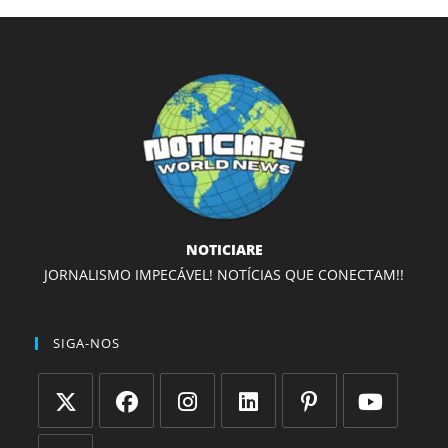
NOTICIARE
JORNALISMO IMPECÁVEL! NOTÍCIAS QUE CONECTAM!!
SIGA-NOS
Abre
Abre
Abre
Abre
Abre
Abre