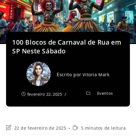
100 Blocos de Carnaval de Rua em
SP Neste Sábado
Escrito por
Vitoria Mark
Eventos
fevereiro 22, 2025
Última
Tempo
22 de fevereiro de 2025
5 minutos de leitura
modificação
de