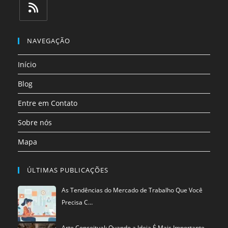
em
em
em
em
em
em
uma
uma
uma
uma
uma
uma
Abre
nova
nova
nova
nova
nova
nova
em
NAVEGAÇÃO
aba
aba
aba
aba
aba
aba
uma
Início
nova
aba
Blog
Entre em Contato
Sobre nós
Mapa
ÚLTIMAS PUBLICAÇÕES
As Tendências do Mercado de Trabalho Que Você
Precisa C…
Arte Conceitual: Quando a Ideia É Mais Importante