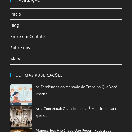
NAVEGAÇÃO
aba
aba
aba
aba
aba
aba
uma
Início
nova
aba
Blog
Entre em Contato
Sobre nós
Mapa
ÚLTIMAS PUBLICAÇÕES
As Tendências do Mercado de Trabalho Que Você
Precisa C…
Arte Conceitual: Quando a Ideia É Mais Importante
que o…
Manuscritos Históricos Que Podem Reescrever