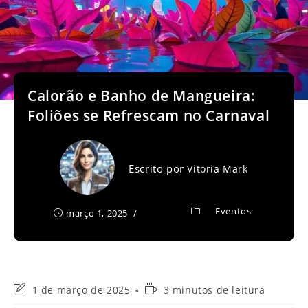
Calorão e Banho de Mangueira:
Foliões se Refrescam no Carnaval
Escrito por
Vitoria Mark
Eventos
março 1, 2025
Última
Tempo
1 de março de 2025
3 minutos de leitura
modificação
de