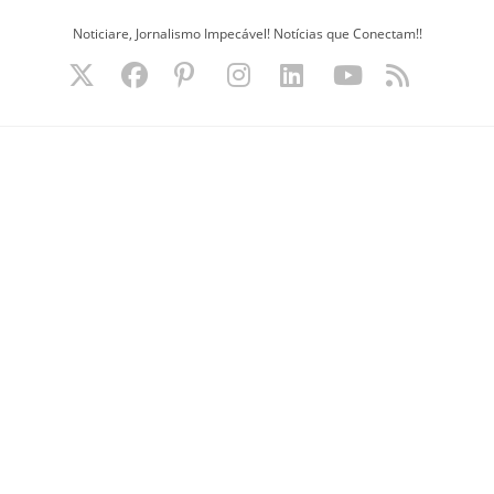
Ir
Noticiare, Jornalismo Impecável! Notícias que Conectam!!
para
o
conteúdo