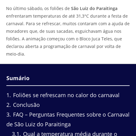
do
leitura:
No último sábado, os foliões de
São Luiz do Paraitinga
post:
enfrentaram temperaturas de até 31,3°C durante a festa de
carnaval. Para se refrescar, muitos contaram com a ajuda de
moradores que, de suas sacadas, esguichavam água nos
foliões. A animação começou com o Bloco Juca Teles, que
declarou aberta a programação de carnaval por volta de
meio-dia.
Sumário
1
Foliões se refrescam no calor do carnaval
2
Conclusão
3
FAQ – Perguntas Frequentes sobre o Carnaval
de São Luiz do Paraitinga
3.1
Qual a temperatura média durante o