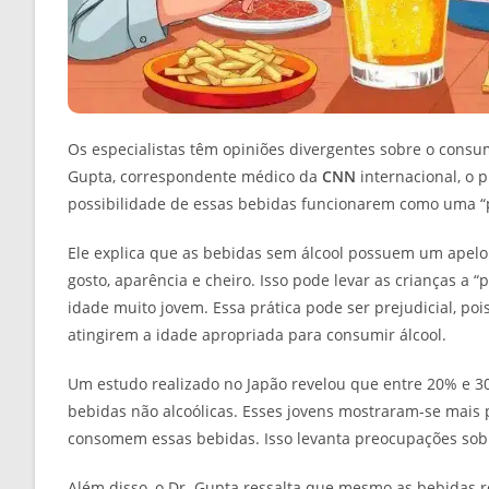
Os especialistas têm opiniões divergentes sobre o cons
Gupta, correspondente médico da
CNN
internacional, o 
possibilidade de essas bebidas funcionarem como uma “p
Ele explica que as bebidas sem álcool possuem um apel
gosto, aparência e cheiro. Isso pode levar as crianças a
idade muito jovem. Essa prática pode ser prejudicial, po
atingirem a idade apropriada para consumir álcool.
Um estudo realizado no Japão revelou que entre 20% e 
bebidas não alcoólicas. Esses jovens mostraram-se mai
consomem essas bebidas. Isso levanta preocupações sob
Além disso, o Dr. Gupta ressalta que mesmo as bebidas