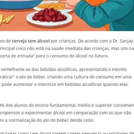
umo de
cerveja sem álcool
por crianças. De acordo com o Dr. Sanjay
principal risco não está na saúde imediata das crianças, mas sim na
orta de entrada” para o consumo de álcool no futuro.
o semelhante ao das bebidas alcoólicas, apresentando o mesmo
 “praticar” o ato de beber, criando uma cultura de consumo em uma
is pode aumentar o interesse em bebidas alcoólicas quando elas
30% dos alunos do ensino fundamental, médio e superior consome
s propensos a experimentar álcool em comparação com os que não
re a normalização do ato de beber desde cedo.
 rotuladas como sem álcool podem conter pequenas quantidades d