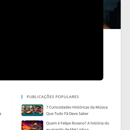
PUBLICAÇÕES POPULARES
7 Curiosidades Históricas da Música
m
Que Todo Fã Deve Saber
Quem é Felipe Roseno? A história do
ex-marido de Mel Lisboa