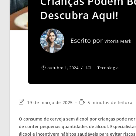
Crianças Podem Be
Descubra Aqui!
Escrito por
Vitoria Mark
outubro 1, 2024
Tecnologia
Última
Tempo
19 de março de 2025
5 minutos de leitura
modificação
de
do
leitura:
O consumo de cerveja sem álcool por crianças pode norm
post:
de conter pequenas quantidades de álcool. Especialist
álcool e incentivem hábitos saudáveis para evitar riscos