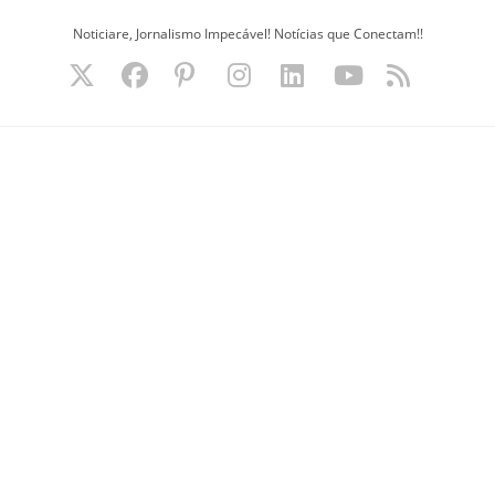
Ir
Noticiare, Jornalismo Impecável! Notícias que Conectam!!
para
o
conteúdo