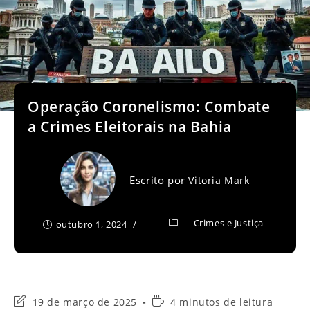
Operação Coronelismo: Combate
a Crimes Eleitorais na Bahia
Escrito por
Vitoria Mark
Crimes e Justiça
outubro 1, 2024
Última
Tempo
19 de março de 2025
4 minutos de leitura