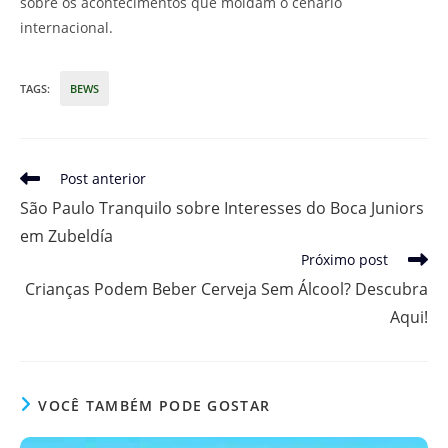
sobre os acontecimentos que moldam o cenário
internacional.
TAGS
:
BEWS
Leia
Post anterior
mais
São Paulo Tranquilo sobre Interesses do Boca Juniors
artigos
em Zubeldía
Próximo post
Crianças Podem Beber Cerveja Sem Álcool? Descubra
Aqui!
VOCÊ TAMBÉM PODE GOSTAR