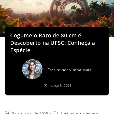
Cogumelo Raro de 80 cm é
Descoberto na UFSC: Conheça a
Espécie
Escrito por
Vitoria Mark
março 3, 2025
Última
Tempo
3 de março de 2025
5 minutos de leitura