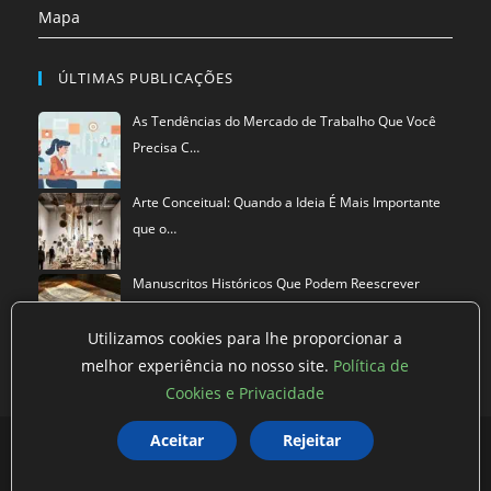
Mapa
ÚLTIMAS PUBLICAÇÕES
As Tendências do Mercado de Trabalho Que Você
Precisa C…
Arte Conceitual: Quando a Ideia É Mais Importante
que o…
Manuscritos Históricos Que Podem Reescrever
Tudo Que Sa…
Utilizamos cookies para lhe proporcionar a
melhor experiência no nosso site.
Política de
Cookies e Privacidade
Política de privacidade
Termos de Uso
Exclusão de Dados
Aceitar
Rejeitar
©
Mestre dos Blogs
2026