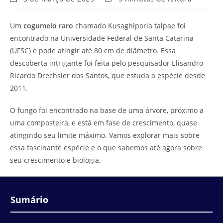
modificação
de
do
leitura:
Um
cogumelo raro
chamado Kusaghiporia talpae foi
post:
encontrado na Universidade Federal de Santa Catarina
(UFSC) e pode atingir até 80 cm de diâmetro. Essa
descoberta intrigante foi feita pelo pesquisador Elisandro
Ricardo Drechsler dos Santos, que estuda a espécie desde
2011.
O fungo foi encontrado na base de uma árvore, próximo a
uma composteira, e está em fase de crescimento, quase
atingindo seu limite máximo. Vamos explorar mais sobre
essa fascinante espécie e o que sabemos até agora sobre
seu crescimento e biologia.
Sumário