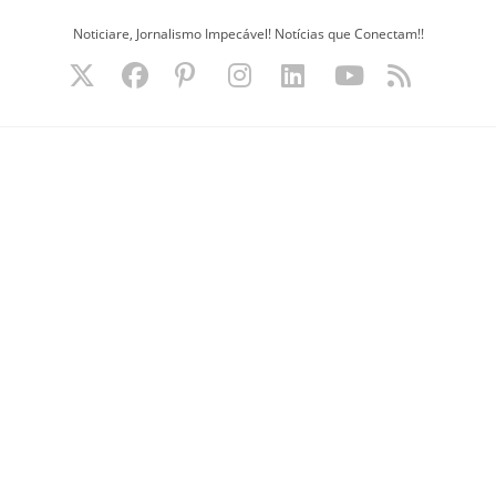
Ir
Noticiare, Jornalismo Impecável! Notícias que Conectam!!
para
o
conteúdo