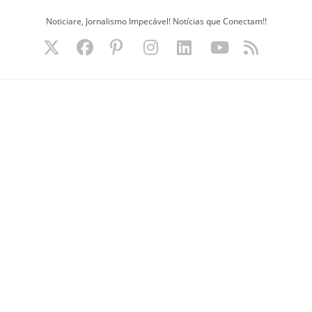
Ir
Noticiare, Jornalismo Impecável! Notícias que Conectam!!
para
o
conteúdo