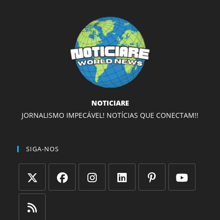
NOTICIARE
JORNALISMO IMPECÁVEL! NOTÍCIAS QUE CONECTAM!!
SIGA-NOS
Abre
Abre
Abre
Abre
Abre
Abre
em
em
em
em
em
em