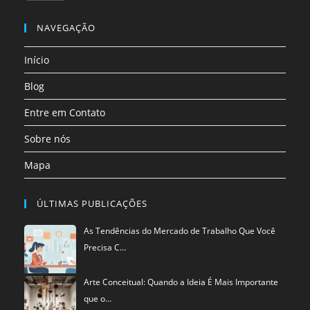
uma
uma
uma
uma
uma
uma
Abre
nova
nova
nova
nova
nova
nova
em
NAVEGAÇÃO
aba
aba
aba
aba
aba
aba
uma
Início
nova
aba
Blog
Entre em Contato
Sobre nós
Mapa
ÚLTIMAS PUBLICAÇÕES
As Tendências do Mercado de Trabalho Que Você
Precisa C…
Arte Conceitual: Quando a Ideia É Mais Importante
que o…