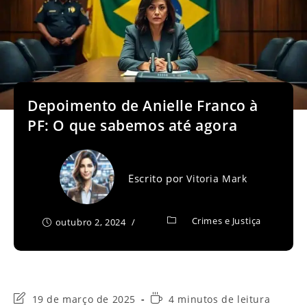
Depoimento de Anielle Franco à
PF: O que sabemos até agora
Escrito por
Vitoria Mark
Crimes e Justiça
outubro 2, 2024
Última
Tempo
19 de março de 2025
4 minutos de leitura