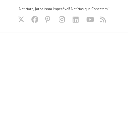
Ir
Noticiare, Jornalismo Impecável! Notícias que Conectam!!
para
o
conteúdo