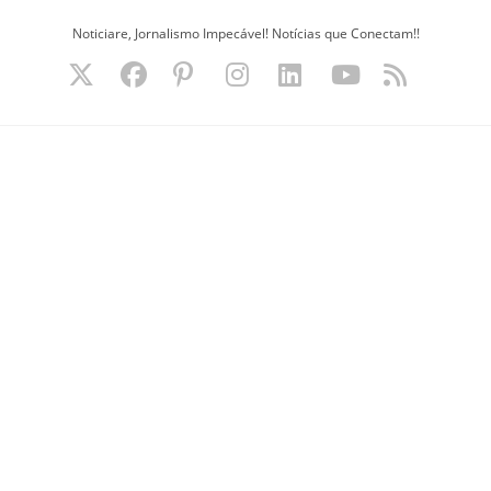
Ir
Noticiare, Jornalismo Impecável! Notícias que Conectam!!
para
o
conteúdo