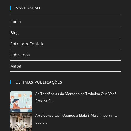
nova
nova
nova
nova
nova
nova
em
NAVEGAÇÃO
aba
aba
aba
aba
aba
aba
uma
Início
nova
aba
Blog
Entre em Contato
Sobre nós
Mapa
ÚLTIMAS PUBLICAÇÕES
As Tendências do Mercado de Trabalho Que Você
Precisa C…
Arte Conceitual: Quando a Ideia É Mais Importante
que o…