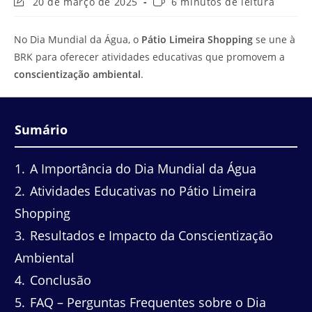
Última
Tempo
20 de março de 2025
6 minutos de leitura
modificação
de
do
leitura:
No Dia Mundial da Água, o
Pátio Limeira Shopping
se une à
post:
BRK para oferecer atividades educativas que promovem a
conscientização ambiental
.
Sumário
1
A Importância do Dia Mundial da Água
2
Atividades Educativas no Pátio Limeira
Shopping
3
Resultados e Impacto da Conscientização
Ambiental
4
Conclusão
5
FAQ – Perguntas Frequentes sobre o Dia