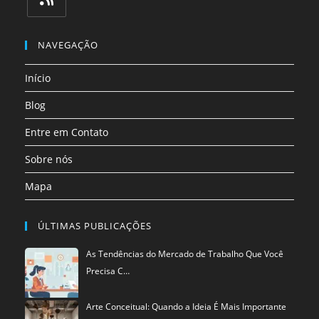
uma
uma
uma
uma
uma
uma
Abre
nova
nova
nova
nova
nova
nova
em
NAVEGAÇÃO
aba
aba
aba
aba
aba
aba
uma
Início
nova
aba
Blog
Entre em Contato
Sobre nós
Mapa
ÚLTIMAS PUBLICAÇÕES
As Tendências do Mercado de Trabalho Que Você
Precisa C…
Arte Conceitual: Quando a Ideia É Mais Importante