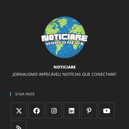
NOTICIARE
JORNALISMO IMPECÁVEL! NOTÍCIAS QUE CONECTAM!!
SIGA-NOS
Abre
Abre
Abre
Abre
Abre
Abre
em
em
em
em
em
em