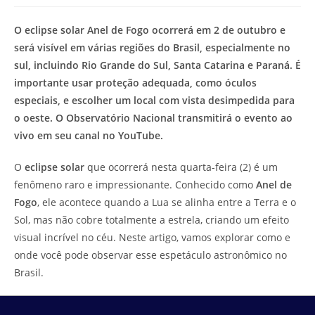
modificação
de
do
leitura:
O eclipse solar Anel de Fogo ocorrerá em 2 de outubro e
post:
será visível em várias regiões do Brasil, especialmente no
sul, incluindo Rio Grande do Sul, Santa Catarina e Paraná. É
importante usar proteção adequada, como óculos
especiais, e escolher um local com vista desimpedida para
o oeste. O Observatório Nacional transmitirá o evento ao
vivo em seu canal no YouTube.
O
eclipse solar
que ocorrerá nesta quarta-feira (2) é um
fenômeno raro e impressionante. Conhecido como
Anel de
Fogo
, ele acontece quando a Lua se alinha entre a Terra e o
Sol, mas não cobre totalmente a estrela, criando um efeito
visual incrível no céu. Neste artigo, vamos explorar como e
onde você pode observar esse espetáculo astronômico no
Brasil.