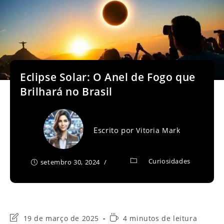
Eclipse Solar: O Anel de Fogo que
Brilhará no Brasil
Escrito por
Vitoria Mark
Curiosidades
setembro 30, 2024
Última
Tempo
19 de março de 2025
4 minutos de leitura