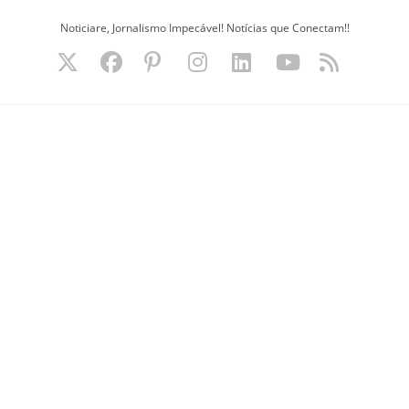
Ir
Noticiare, Jornalismo Impecável! Notícias que Conectam!!
para
o
conteúdo