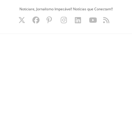
Ir
Noticiare, Jornalismo Impecável! Notícias que Conectam!!
para
o
conteúdo