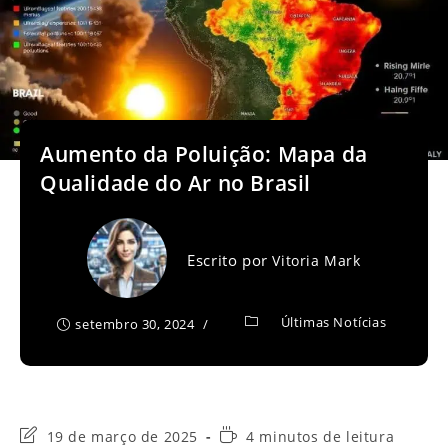
Aumento da Poluição: Mapa da
Qualidade do Ar no Brasil
Escrito por
Vitoria Mark
Últimas Notícias
setembro 30, 2024
Última
Tempo
19 de março de 2025
4 minutos de leitura