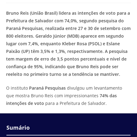
modificação
de
do
leitura:
Bruno Reis (União Brasil) lidera as intenções de voto para a
post:
Prefeitura de Salvador com 74,0%, segundo pesquisa do
Paraná Pesquisas, realizada entre 27 e 30 de setembro com
800 eleitores. Geraldo Júnior (MDB) aparece em segundo
lugar com 7,4%, enquanto Kleber Rosa (PSOL) e Eslane
Paixão (UP) têm 3,5% e 1,3%, respectivamente. A pesquisa
tem margem de erro de 3,5 pontos percentuais e nível de
confiança de 95%, indicando que Bruno Reis pode ser
reeleito no primeiro turno se a tendência se mantiver.
O instituto
Paraná Pesquisas
divulgou um levantamento
que mostra Bruno Reis com impressionantes
74% das
intenções de voto
para a Prefeitura de Salvador.
Sumário