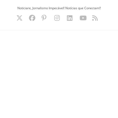
Ir
Noticiare, Jornalismo Impecável! Notícias que Conectam!!
para
o
conteúdo