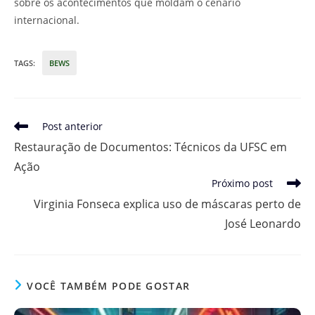
sobre os acontecimentos que moldam o cenário
internacional.
TAGS
:
BEWS
Leia
Post anterior
mais
Restauração de Documentos: Técnicos da UFSC em
artigos
Ação
Próximo post
Virginia Fonseca explica uso de máscaras perto de
José Leonardo
VOCÊ TAMBÉM PODE GOSTAR