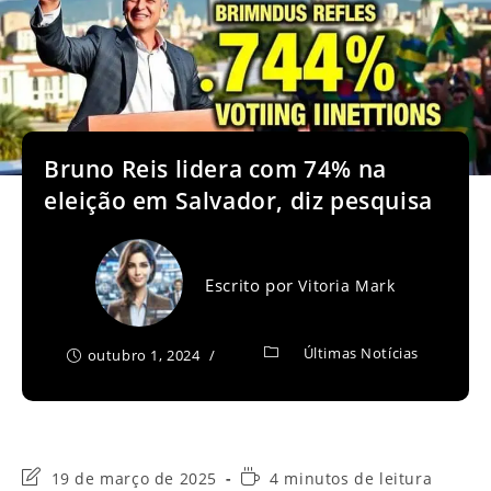
Bruno Reis lidera com 74% na
eleição em Salvador, diz pesquisa
Escrito por
Vitoria Mark
Últimas Notícias
outubro 1, 2024
Última
Tempo
19 de março de 2025
4 minutos de leitura