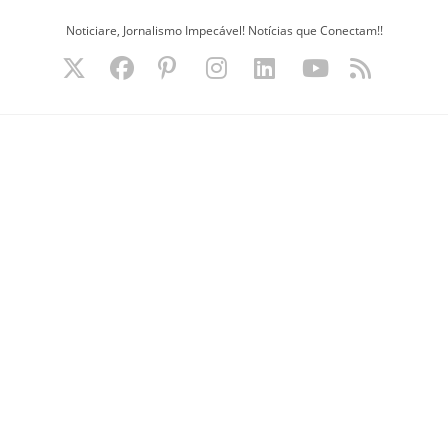
Ir
Noticiare, Jornalismo Impecável! Notícias que Conectam!!
para
o
conteúdo