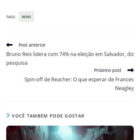
TAGS
:
BEWS
Leia
Post anterior
mais
Bruno Reis lidera com 74% na eleição em Salvador, diz
artigos
pesquisa
Próximo post
Spin-off de Reacher: O que esperar de Frances
Neagley
VOCÊ TAMBÉM PODE GOSTAR