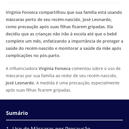
modificação
de
do
leitura:
Virginia Fonseca compartilhou que sua família está usando
post:
máscaras perto de seu recém-nascido, José Leonardo,
como precaução após suas filhas ficarem gripadas. Ela
decidiu que as crianças não irão à escola até que o bebê
complete um mês, enfatizando a importância de proteger a
saúde do recém-nascido e monitorar a saúde da mãe após
complicações no pós-parto.
A influenciadora
Virginia Fonseca
comentou sobre o uso de
máscaras por sua família ao redor de seu recém-nascido,
José Leonardo
. A medida é uma precaução, especialmente
após suas filhas ficarem gripadas.
Sumário
1
Uso de Máscaras por Precaução