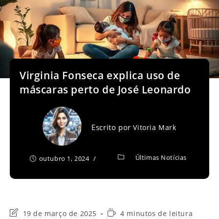
Virginia Fonseca explica uso de
máscaras perto de José Leonardo
Escrito por
Vitoria Mark
Últimas Notícias
outubro 1, 2024
Última
Tempo
19 de março de 2025
4 minutos de leitura