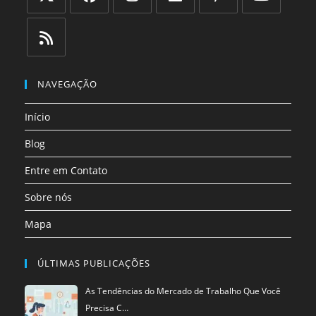
Abre
Abre
Abre
Abre
Abre
Abre
em
em
em
em
em
em
uma
uma
uma
uma
uma
uma
Abre
nova
nova
nova
nova
nova
nova
em
NAVEGAÇÃO
aba
aba
aba
aba
aba
aba
uma
Início
nova
aba
Blog
Entre em Contato
Sobre nós
Mapa
ÚLTIMAS PUBLICAÇÕES
As Tendências do Mercado de Trabalho Que Você
Precisa C…