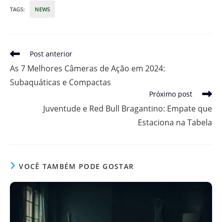
TAGS
:
NEWS
Leia
Post anterior
mais
As 7 Melhores Câmeras de Ação em 2024:
artigos
Subaquáticas e Compactas
Próximo post
Juventude e Red Bull Bragantino: Empate que
Estaciona na Tabela
VOCÊ TAMBÉM PODE GOSTAR