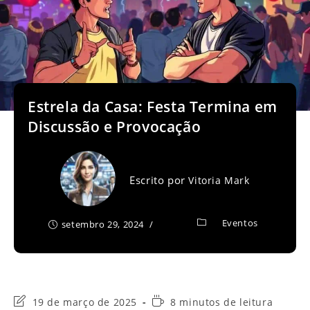
Estrela da Casa: Festa Termina em
Discussão e Provocação
Escrito por
Vitoria Mark
Eventos
setembro 29, 2024
Última
Tempo
19 de março de 2025
8 minutos de leitura