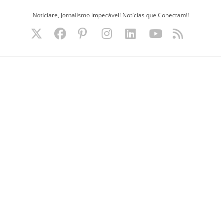
Ir
Noticiare, Jornalismo Impecável! Notícias que Conectam!!
para
o
conteúdo