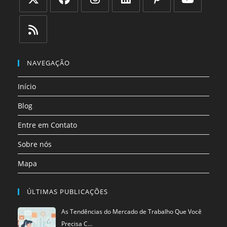
Abre
Abre
Abre
Abre
Abre
Abre
em
em
em
em
em
em
uma
uma
uma
uma
uma
uma
Abre
nova
nova
nova
nova
nova
nova
em
NAVEGAÇÃO
aba
aba
aba
aba
aba
aba
uma
Início
nova
aba
Blog
Entre em Contato
Sobre nós
Mapa
ÚLTIMAS PUBLICAÇÕES
As Tendências do Mercado de Trabalho Que Você
Precisa C…