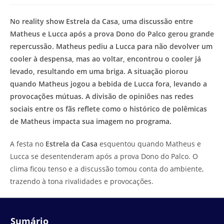
modificação
de
do
leitura:
No reality show Estrela da Casa, uma discussão entre
post:
Matheus e Lucca após a prova Dono do Palco gerou grande
repercussão. Matheus pediu a Lucca para não devolver um
cooler à despensa, mas ao voltar, encontrou o cooler já
levado, resultando em uma briga. A situação piorou
quando Matheus jogou a bebida de Lucca fora, levando a
provocações mútuas. A divisão de opiniões nas redes
sociais entre os fãs reflete como o histórico de polêmicas
de Matheus impacta sua imagem no programa.
A festa no
Estrela da Casa
esquentou quando Matheus e
Lucca se desentenderam após a prova Dono do Palco. O
clima ficou tenso e a discussão tomou conta do ambiente,
trazendo à tona rivalidades e provocações.
Sumário