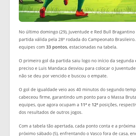
No último domingo (29), Juventude e Red Bull Bragantino
partida válida pela 28ª rodada do Campeonato Brasileir
equipes com
33 pontos
, estacionadas na tabela.
O primeiro gol da partida saiu logo no início da segund
preciso e Luis Mandaca desviou para colocar o Juventude 
não se deu por vencido e buscou o empate.
O gol de igualdade veio aos 40 minutos do segundo tempo
cabeceou firme, garantindo um ponto para o Massa Bruta. 
equipes, que agora ocupam a
11ª
e
12ª
posições, respect
dos resultados de outros jogos.
Com a tabela tão apertada, cada ponto conta e a próxima
próximo sábado (5), enfrentando o Vasco fora de casa, e