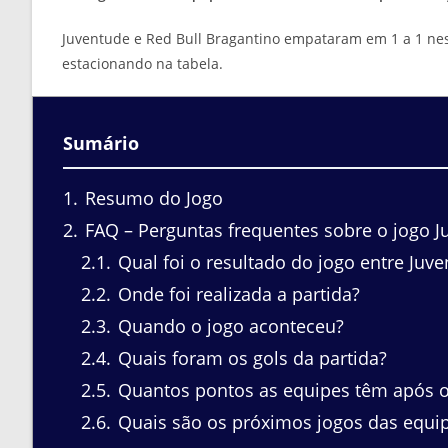
Juventude e Red Bull Bragantino empataram em 1 a 1 nes
estacionando na tabela.
Sumário
1
Resumo do Jogo
2
FAQ – Perguntas frequentes sobre o jogo J
2.1
Qual foi o resultado do jogo entre Juv
2.2
Onde foi realizada a partida?
2.3
Quando o jogo aconteceu?
2.4
Quais foram os gols da partida?
2.5
Quantos pontos as equipes têm após o
2.6
Quais são os próximos jogos das equi