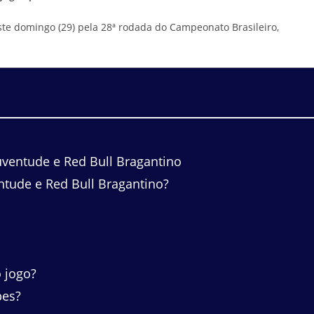
te domingo (29) pela 28ª rodada do Campeonato Brasileiro,
uventude e Red Bull Bragantino
entude e Red Bull Bragantino?
 jogo?
pes?