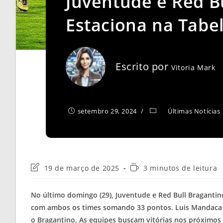
Juventude e Red B
Estaciona na Tabe
Escrito por
Vitoria Mark
setembro 29, 2024
Últimas Notícias
Última
Tempo
19 de março de 2025
3 minutos de leitura
modificação
de
do
leitura:
No último domingo (29), Juventude e Red Bull Braganti
post:
com ambos os times somando 33 pontos. Luis Mandaca a
o Bragantino. As equipes buscam vitórias nos próximos 