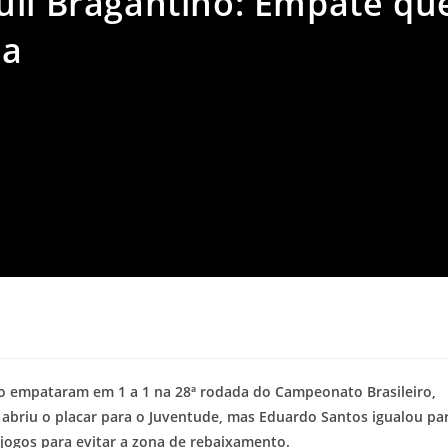
ull Bragantino: Empate qu
la
no empataram em 1 a 1 na 28ª rodada do Campeonato Brasileiro,
briu o placar para o Juventude, mas Eduardo Santos igualou pa
jogos para evitar a zona de rebaixamento.