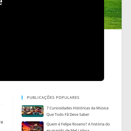
e
PUBLICAÇÕES POPULARES
7 Curiosidades Históricas da Música
Que Todo Fã Deve Saber
ra
Quem é Felipe Roseno? A história do
ex-marido de Mel Lisboa