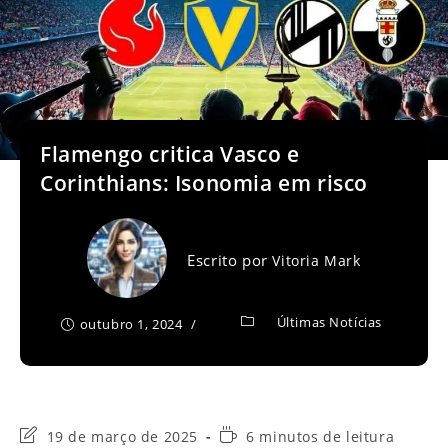
Flamengo critica Vasco e
Corinthians: Isonomia em risco
Escrito por
Vitoria Mark
Últimas Notícias
outubro 1, 2024
Última
Tempo
19 de março de 2025
6 minutos de leitura