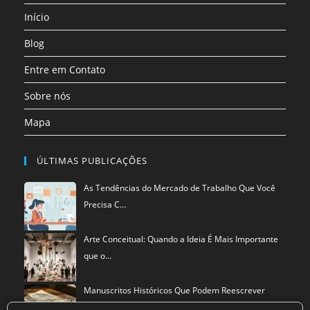
uma
Início
nova
aba
Blog
Entre em Contato
Sobre nós
Mapa
ÚLTIMAS PUBLICAÇÕES
As Tendências do Mercado de Trabalho Que Você
Precisa C…
Arte Conceitual: Quando a Ideia É Mais Importante
que o…
Manuscritos Históricos Que Podem Reescrever
Tudo Que Sa…