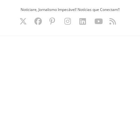
Ir
Noticiare, Jornalismo Impecável! Notícias que Conectam!!
para
o
conteúdo