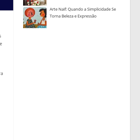
Arte Naïf: Quando a Simplicidade Se
Torna Beleza e Expressão
s
le
ra