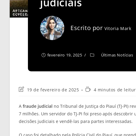
judiciais
Escrito por
Vitoria Mark
fevereiro 19, 2025
Últimas Notícias
Última
Tempo
19 de fevereiro de 2025
4 minutos de leitu
modificação
de
do
leitura:
A
fraude judicial
no Tribunal de Justiça do Piauí (TJ-PI
post:
7 milhões. Um servidor do TJ-PI foi preso após descobrir 
decisões judiciais e vendê-las para partes interessadas.
O caso foi detalhado pela Polícia Civil do Piauí, que pre