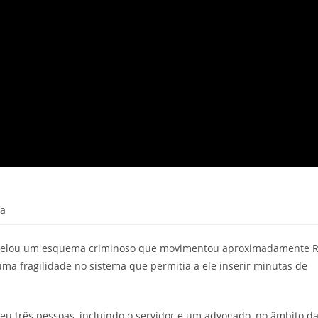
ra
) revelou um esquema criminoso que movimentou aproximadamente 
uma fragilidade no sistema que permitia a ele inserir minutas de
ndeu três pessoas, incluindo o servidor e um advogado, no âmbito d