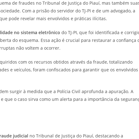
uema de fraudes no Tribunal de Justiça do Piauí, mas também sua
sociedade. Com a prisão do servidor do TJ-PI e de um advogado, a
que pode revelar mais envolvidos e práticas ilícitas.
ilidade no sistema eletrônico
do TJ-PI, que foi identificada e corrig
oberta do esquema. Essa ação é crucial para restaurar a confiança 
rruptas não voltem a ocorrer.
uiridos com os recursos obtidos através da fraude, totalizando
des e veículos, foram confiscados para garantir que os envolvidos
em surgir à medida que a Polícia Civil aprofunda a apuração. A
 e que o caso sirva como um alerta para a importância da seguran
raude judicial
no Tribunal de Justiça do Piauí, destacando a