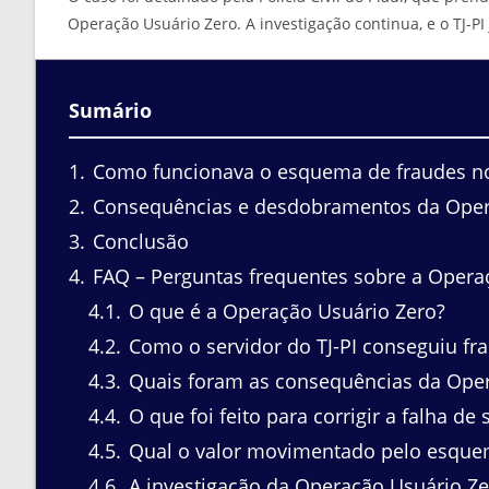
Operação Usuário Zero. A investigação continua, e o TJ-PI 
Sumário
1
Como funcionava o esquema de fraudes no
2
Consequências e desdobramentos da Oper
3
Conclusão
4
FAQ – Perguntas frequentes sobre a Opera
4.1
O que é a Operação Usuário Zero?
4.2
Como o servidor do TJ-PI conseguiu fr
4.3
Quais foram as consequências da Oper
4.4
O que foi feito para corrigir a falha de
4.5
Qual o valor movimentado pelo esque
4.6
A investigação da Operação Usuário Ze