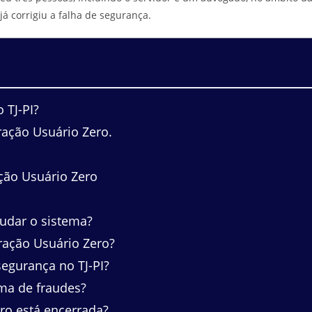
já corrigiu a falha de segurança.
 TJ-PI?
ação Usuário Zero.
ção Usuário Zero
audar o sistema?
ação Usuário Zero?
 segurança no TJ-PI?
ma de fraudes?
ro está encerrada?