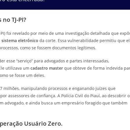
no TJ-PI?
-PI) foi revelado por meio de uma investigação detalhada que expô
o sistema eletrônico
da corte. Essa vulnerabilidade permitiu que e
 processos, como se fossem documentos legítimos.
der esse “serviço” para advogados e partes interessadas,
Ele utilizava um
cadastro master
que obteve de forma indevida pa
como se fosse um deles.
 7 milhões, manipulando processos e enganando juízes que
r assessores de confiança. A Polícia Civil do Piauí, ao descobrir o
e um advogado, e ainda busca um empresário foragido que também
peração Usuário Zero.