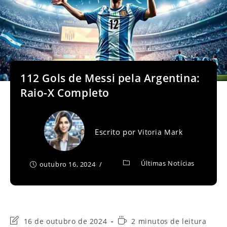
112 Gols de Messi pela Argentina:
Raio-X Completo
Escrito por
Vitoria Mark
Últimas Notícias
outubro 16, 2024
Última
Tempo
16 de outubro de 2024
2 minutos de leitura