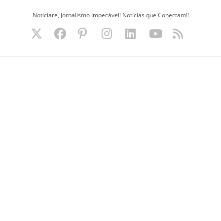
Ir
Noticiare, Jornalismo Impecável! Notícias que Conectam!!
para
o
conteúdo