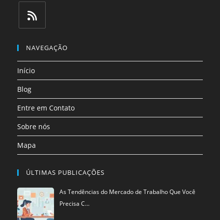
Abre
Abre
Abre
Abre
Abre
Abre
em
em
em
em
em
em
uma
uma
uma
uma
uma
uma
Abre
nova
nova
nova
nova
nova
nova
em
NAVEGAÇÃO
aba
aba
aba
aba
aba
aba
uma
Início
nova
aba
Blog
Entre em Contato
Sobre nós
Mapa
ÚLTIMAS PUBLICAÇÕES
As Tendências do Mercado de Trabalho Que Você
Precisa C…