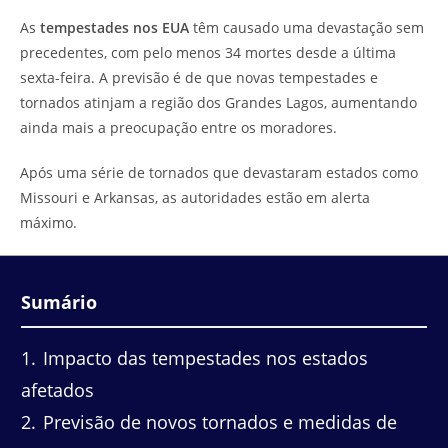
do
leitura:
As
tempestades nos EUA
têm causado uma devastação sem
post:
precedentes, com pelo menos 34 mortes desde a última
sexta-feira. A previsão é de que novas tempestades e
tornados atinjam a região dos Grandes Lagos, aumentando
ainda mais a preocupação entre os moradores.
Após uma série de tornados que devastaram estados como
Missouri e Arkansas, as autoridades estão em alerta
máximo.
Sumário
1
Impacto das tempestades nos estados
afetados
2
Previsão de novos tornados e medidas de