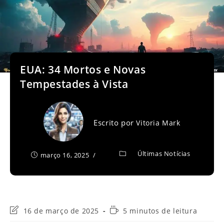
EUA: 34 Mortos e Novas
Tempestades à Vista
Escrito por
Vitoria Mark
Últimas Notícias
março 16, 2025
Última
Tempo
16 de março de 2025
5 minutos de leitura
modificação
de