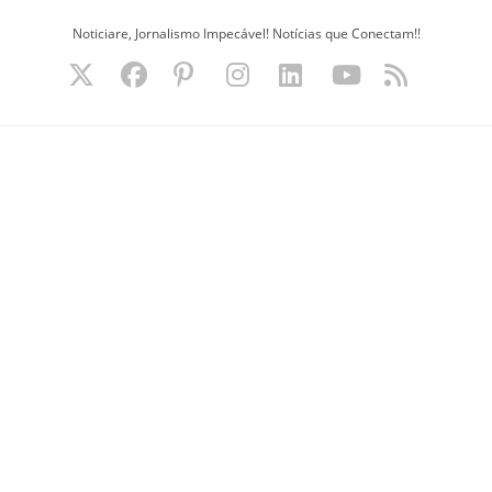
Ir
Noticiare, Jornalismo Impecável! Notícias que Conectam!!
para
o
conteúdo