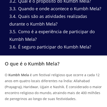
3.2
Qual é o propósito do Kumbh Mela?
3.3
Quando e onde acontece o Kumbh Mela?
3.4
Quais são as atividades realizadas
durante o Kumbh Mela?
3.5
Como é a experiência de participar do
Kumbh Mela?
3.6
É seguro participar do Kumbh Mela?
O que é o Kumbh Mela?
O
Kumbh Mela
é um festival religioso que ocorre a cada 12
anos em quatro locais diferentes na Índia: Allahabad
(Prayagraj), Haridwar, Ujjain e Nashik. É considerado o maior
encontro religioso do mundo, atraindo mais de 400 milhões
de peregrinos ao longo de suas festividades.