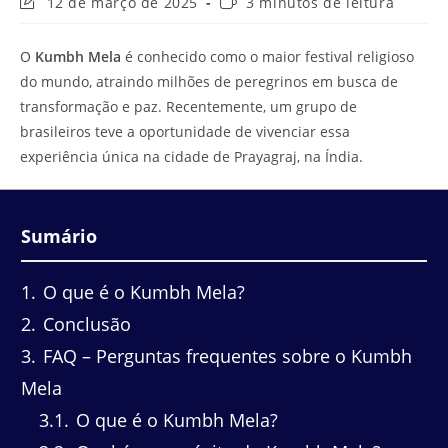
Última
Tempo
12 de março de 2025
3 minutos de leitura
modificação
de
do
leitura:
O
Kumbh Mela
é conhecido como o maior festival religioso
post:
do mundo, atraindo milhões de peregrinos em busca de
transformação e paz. Recentemente, um grupo de
brasileiros teve a oportunidade de vivenciar essa
experiência única na cidade de Prayagraj, na Índia.
Sumário
1
O que é o Kumbh Mela?
2
Conclusão
3
FAQ – Perguntas frequentes sobre o Kumbh
Mela
3.1
O que é o Kumbh Mela?