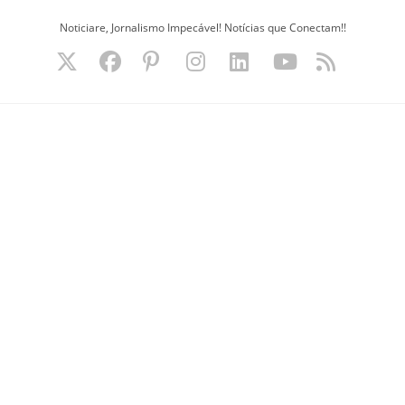
Ir
Noticiare, Jornalismo Impecável! Notícias que Conectam!!
para
o
conteúdo