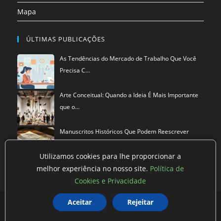
Mapa
ÚLTIMAS PUBLICAÇÕES
As Tendências do Mercado de Trabalho Que Você
Precisa C…
Arte Conceitual: Quando a Ideia É Mais Importante
que o…
Manuscritos Históricos Que Podem Reescrever
Tudo Que Sa…
Utilizamos cookies para lhe proporcionar a
melhor experiência no nosso site.
Política de
Cookies e Privacidade
Aceitar
Rejeitar
Política de privacidade
Termos de Uso
Exclusão de Dados
©
Mestre dos Blogs
2026