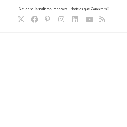
Ir
Noticiare, Jornalismo Impecável! Notícias que Conectam!!
para
o
conteúdo