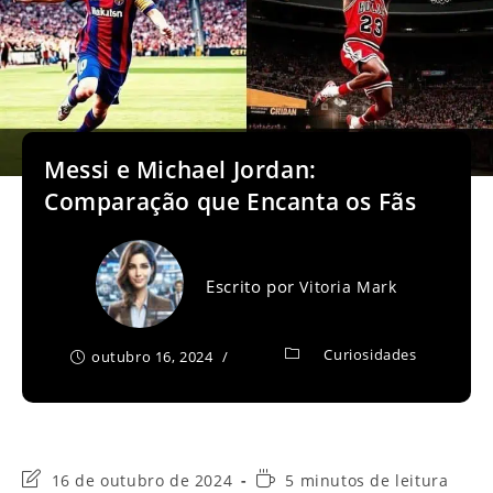
Messi e Michael Jordan:
Comparação que Encanta os Fãs
Escrito por
Vitoria Mark
Curiosidades
outubro 16, 2024
Última
Tempo
16 de outubro de 2024
5 minutos de leitura