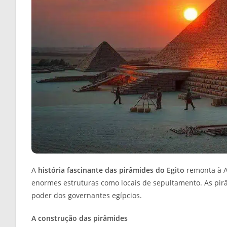
A
história fascinante das pirâmides do Egito
remonta à A
enormes estruturas como locais de sepultamento. As pi
poder dos governantes egípcios.
A construção das pirâmides