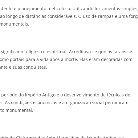
ente e planejamento meticuloso. Utilizando ferramentas simples
ao longo de distâncias consideráveis. O uso de rampas e uma forç
s monumentais.
ignificado religioso e espiritual. Acreditava-se que os faraós se
como portais para a vida após a morte. Elas eram decoradas com
ante e suas conquistas.
o período do Império Antigo e o desenvolvimento de técnicas de
s. As condições econômicas e a organização social permitiram
nto monumental.
mide de Gizé, uma das Sete Maravilhas do Mundo Antigo, e a