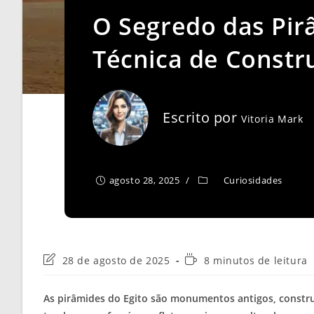
O Segredo das Pir
Técnica de Constr
Escrito por
Vitoria Mark
agosto 28, 2025
Curiosidades
Última
Tempo
28 de agosto de 2025
8 minutos de leitura
modificação
de
do
leitura:
As pirâmides do Egito são monumentos antigos, constru
post: