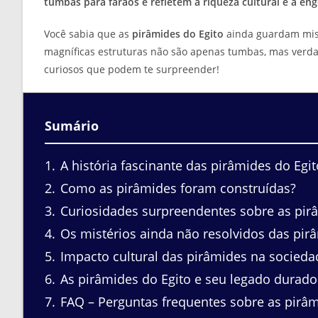
tumbas para faraós e refletem a riqueza cultural e a eng
Você sabia que as
pirâmides do Egito
ainda guardam mist
magníficas estruturas não são apenas tumbas, mas verdad
curiosos que podem te surpreender!
Sumário
1
A história fascinante das pirâmides do Egit
2
Como as pirâmides foram construídas?
3
Curiosidades surpreendentes sobre as pir
4
Os mistérios ainda não resolvidos das pir
5
Impacto cultural das pirâmides na socieda
6
As pirâmides do Egito e seu legado durad
7
FAQ – Perguntas frequentes sobre as pirâm