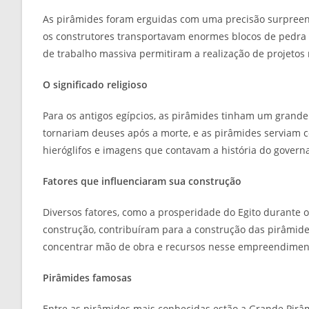
As pirâmides foram erguidas com uma precisão surpreend
os construtores transportavam enormes blocos de pedra 
de trabalho massiva permitiram a realização de projeto
O significado religioso
Para os antigos egípcios, as pirâmides tinham um grande s
tornariam deuses após a morte, e as pirâmides serviam 
hieróglifos e imagens que contavam a história do govern
Fatores que influenciaram sua construção
Diversos fatores, como a prosperidade do Egito durante 
construção, contribuíram para a construção das pirâmide
concentrar mão de obra e recursos nesse empreendime
Pirâmides famosas
Entre as pirâmides mais conhecidas estão a Grande Pirâ