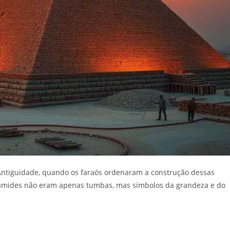
ntiguidade, quando os faraós ordenaram a construção dessas
râmides não eram apenas tumbas, mas símbolos da grandeza e do