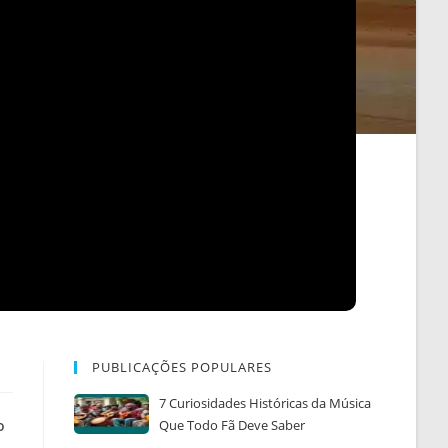
PUBLICAÇÕES POPULARES
7 Curiosidades Históricas da Música
o
Que Todo Fã Deve Saber