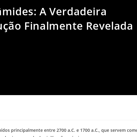
âmides: A Verdadeira
ução Finalmente Revelada
ídos principalmente entre 2700 a.C. e 1700 a.C., que servem com