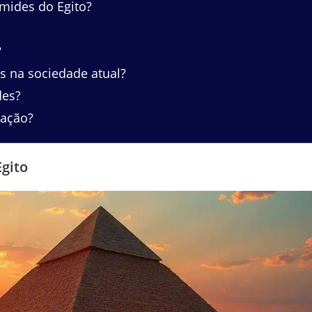
âmides do Egito?
?
s na sociedade atual?
des?
cação?
Egito