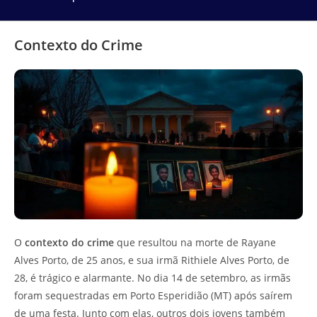
Contexto do Crime
O
contexto do crime
que resultou na morte de Rayane
Alves Porto, de 25 anos, e sua irmã Rithiele Alves Porto, de
28, é trágico e alarmante. No dia 14 de setembro, as irmãs
foram sequestradas em Porto Esperidião (MT) após saírem
de uma festa. Junto com elas, outros dois jovens também