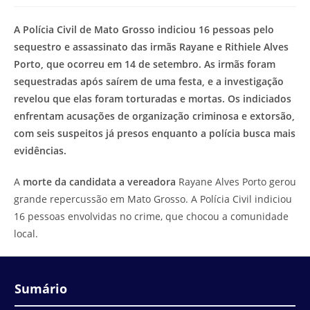
modificação
de
do
leitura:
A Polícia Civil de Mato Grosso indiciou 16 pessoas pelo
post:
sequestro e assassinato das irmãs Rayane e Rithiele Alves
Porto, que ocorreu em 14 de setembro. As irmãs foram
sequestradas após saírem de uma festa, e a investigação
revelou que elas foram torturadas e mortas. Os indiciados
enfrentam acusações de organização criminosa e extorsão,
com seis suspeitos já presos enquanto a polícia busca mais
evidências.
A
morte da candidata a vereadora
Rayane Alves Porto gerou
grande repercussão em Mato Grosso. A Polícia Civil indiciou
16 pessoas envolvidas no crime, que chocou a comunidade
local.
Sumário