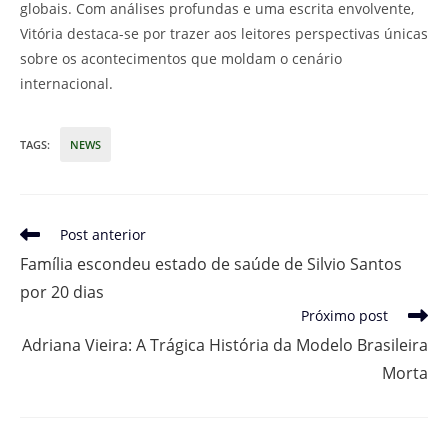
globais. Com análises profundas e uma escrita envolvente,
Vitória destaca-se por trazer aos leitores perspectivas únicas
sobre os acontecimentos que moldam o cenário
internacional.
TAGS
:
NEWS
Leia
Post anterior
mais
Família escondeu estado de saúde de Silvio Santos
artigos
por 20 dias
Próximo post
Adriana Vieira: A Trágica História da Modelo Brasileira
Morta