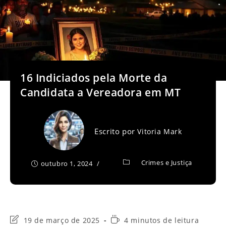
16 Indiciados pela Morte da
Candidata a Vereadora em MT
Escrito por
Vitoria Mark
Crimes e Justiça
outubro 1, 2024
Última
Tempo
19 de março de 2025
4 minutos de leitura