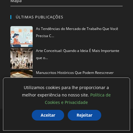
Mapa
ÚLTIMAS PUBLICAÇÕES
As Tendências do Mercado de Trabalho Que Você
Precisa C…
Arte Conceitual: Quando a Ideia É Mais Importante
que o…
Manuscritos Históricos Que Podem Reescrever
Tudo Que Sa…
Utilizamos cookies para lhe proporcionar a
melhor experiência no nosso site.
Política de
Cookies e Privacidade
Política de privacidade
Termos de Uso
Exclusão de Dados
Aceitar
Rejeitar
©
Mestre dos Blogs
2026