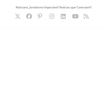
Ir
Noticiare, Jornalismo Impecável! Notícias que Conectam!!
para
o
conteúdo