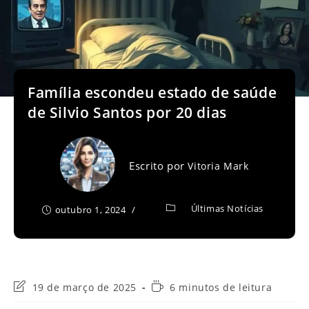
Família escondeu estado de saúde
de Silvio Santos por 20 dias
Escrito por
Vitoria Mark
Últimas Notícias
outubro 1, 2024
Última
Tempo
19 de março de 2025
6 minutos de leitura
modificação
de