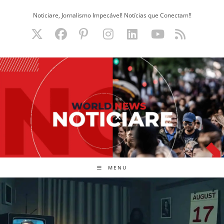
Ir
Noticiare, Jornalismo Impecável! Notícias que Conectam!!
para
o
conteúdo
MENU