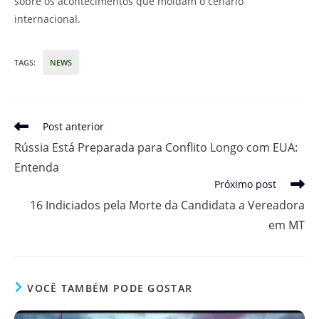
sobre os acontecimentos que moldam o cenário
internacional.
TAGS
:
NEWS
Leia
Post anterior
mais
Rússia Está Preparada para Conflito Longo com EUA:
artigos
Entenda
Próximo post
16 Indiciados pela Morte da Candidata a Vereadora
em MT
VOCÊ TAMBÉM PODE GOSTAR