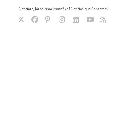
Ir
Noticiare, Jornalismo Impecável! Notícias que Conectam!!
para
o
conteúdo