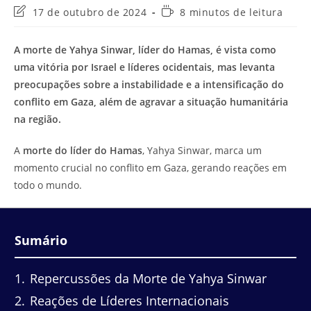
Última
Tempo
17 de outubro de 2024
8 minutos de leitura
modificação
de
do
leitura:
A morte de Yahya Sinwar, líder do Hamas, é vista como
post:
uma vitória por Israel e líderes ocidentais, mas levanta
preocupações sobre a instabilidade e a intensificação do
conflito em Gaza, além de agravar a situação humanitária
na região.
A
morte do líder do Hamas
, Yahya Sinwar, marca um
momento crucial no conflito em Gaza, gerando reações em
todo o mundo.
Sumário
1
Repercussões da Morte de Yahya Sinwar
2
Reações de Líderes Internacionais